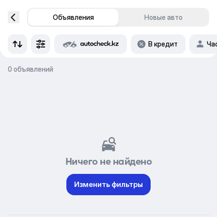
Объявления
Новые авто
В кредит
Ча
0 объявлений
Ничего не найдено
Изменить фильтры