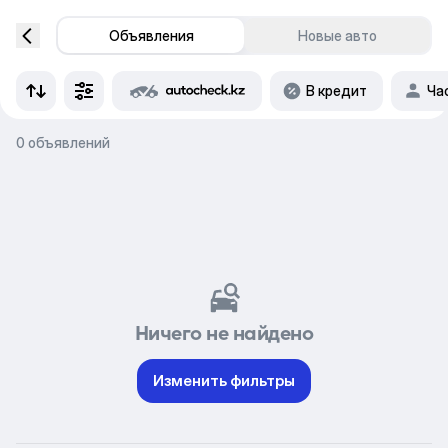
Объявления
Новые авто
В кредит
Ча
0 объявлений
Ничего не найдено
Изменить фильтры