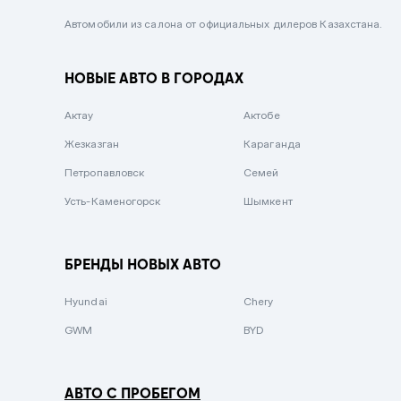
Черный металлик
Автомобили из салона от официальных дилеров Казахстана.
Стальной
НОВЫЕ АВТО В ГОРОДАХ
Вишневый
Серебристый металлик
Актау
Актобе
Темно-коричневый
Жезказган
Караганда
Бело-Дымчатый
Петропавловск
Семей
Светло-зелёный металлик
Усть-Каменогорск
Шымкент
Бирюзовый
Темно-синий металлик
БРЕНДЫ НОВЫХ АВТО
Зеленый металлик
Hyundai
Chery
Комбинированный
GWM
BYD
АВТО С ПРОБЕГОМ