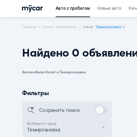
Авто с пробегом
Новые авто
Кач
Главная
Купить автомобиль
Haval
Темирлановка
Найдено 0 объявлен
Автомобили Haval в Темирлановке
Фильтры
Сохранить поиск
Выберите город
Темирлановка