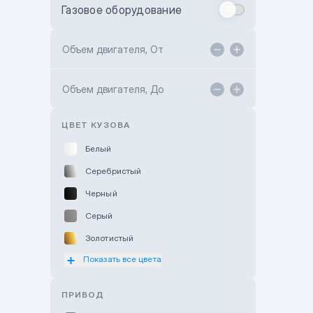
Газовое оборудование
Toyota Astana
Toyota Kokshetau
Объем двигателя, От
TANK Motors Karaganda
Объем двигателя, До
Hyundai ShymCity
Toyota Shygys
ЦВЕТ КУЗОВА
Белый
Серебристый
Черный
Серый
Золотистый
Показать все цвета
Оранжевый
Розовый
ПРИВОД
Красный