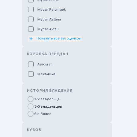
Mycar Raiymbek
Mycar Astana
Mycar Aktau
Показать все автоцентры
Mycar Uralsk
Haval & Tank Kyzylorda
КОРОБКА ПЕРЕДАЧ
Haval & Tank Pavlodar
Автомат
Bavaria Almaty
Механика
Mycar Shymkent
Bavaria Astana
ИСТОРИЯ ВЛАДЕНИЯ
GWM Nurly Zhol
1-2 владельца
3-5 владельцев
Chery Astana
6 и более
Changan Auto Nurly Zhol
Haval Atyrau
КУЗОВ
Hyundai Auto Almaty