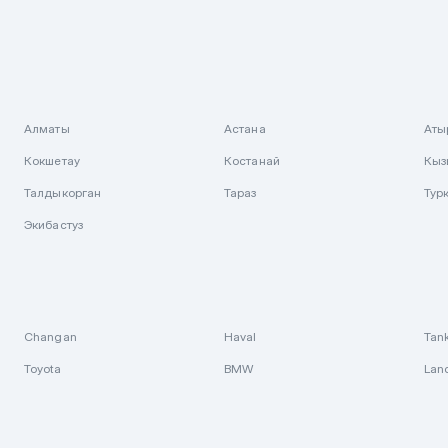
Алматы
Астана
Аты
Кокшетау
Костанай
Кыз
Талдыкорган
Тараз
Тур
Экибастуз
Changan
Haval
Tan
Toyota
BMW
Lan