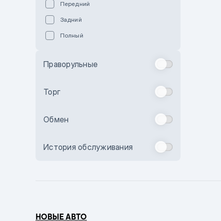
Передний
Пурпурный
Задний
Коричневый
Полный
Голубой
Синий
Праворульные
Фиолетовый
Зеленый
Торг
Желтый
Обмен
Бежевый
Бордовый
История обслуживания
Комбинированный
Бронзовый
Темно-синий
Серый металлик
НОВЫЕ АВТО
Сиреневый металлик