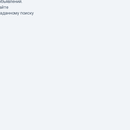
объявлений.
айте
заданному поиску