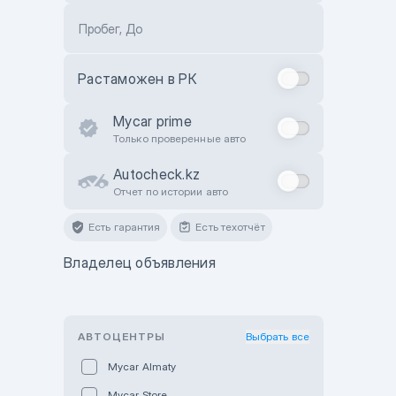
Пробег, До
Растаможен в РК
Mycar prime
Только проверенные авто
Autocheck.kz
Отчет по истории авто
Есть гарантия
Есть техотчёт
Владелец объявления
АВТОЦЕНТРЫ
Выбрать все
Mycar Almaty
Mycar Store