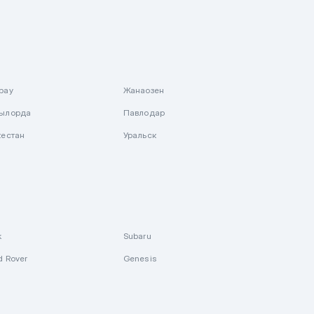
рау
Жанаозен
ылорда
Павлодар
кестан
Уральск
k
Subaru
d Rover
Genesis