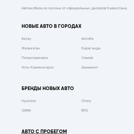
Черный металлик
Автомобили из салона от официальных дилеров Казахстана.
Стальной
НОВЫЕ АВТО В ГОРОДАХ
Вишневый
Серебристый металлик
Актау
Актобе
Темно-коричневый
Жезказган
Караганда
Бело-Дымчатый
Петропавловск
Семей
Светло-зелёный металлик
Усть-Каменогорск
Шымкент
Бирюзовый
Темно-синий металлик
БРЕНДЫ НОВЫХ АВТО
Зеленый металлик
Hyundai
Chery
Комбинированный
GWM
BYD
АВТО С ПРОБЕГОМ