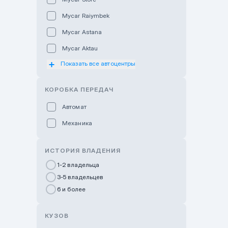
Mycar Raiymbek
Mycar Astana
Mycar Aktau
Показать все автоцентры
Mycar Uralsk
Haval & Tank Kyzylorda
КОРОБКА ПЕРЕДАЧ
Haval & Tank Pavlodar
Автомат
Bavaria Almaty
Механика
Mycar Shymkent
Bavaria Astana
ИСТОРИЯ ВЛАДЕНИЯ
GWM Nurly Zhol
1-2 владельца
3-5 владельцев
Chery Astana
6 и более
Changan Auto Nurly Zhol
Haval Atyrau
КУЗОВ
Hyundai Auto Almaty