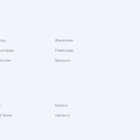
рау
Жанаозен
ылорда
Павлодар
кестан
Уральск
k
Subaru
d Rover
Genesis