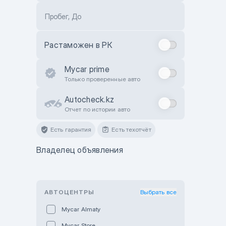
Пробег, До
Растаможен в РК
Mycar prime
Только проверенные авто
Autocheck.kz
Отчет по истории авто
Есть гарантия
Есть техотчёт
Владелец объявления
АВТОЦЕНТРЫ
Выбрать все
Mycar Almaty
Mycar Store