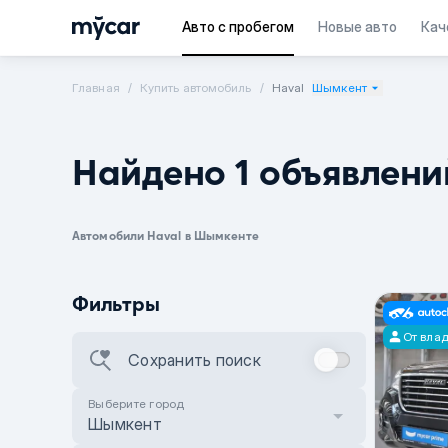
Авто с пробегом
Новые авто
Кач
Главная
Купить автомобиль
Haval
Шымкент
Найдено 1 объявлени
Автомобили Haval в Шымкенте
Фильтры
От вла
Сохранить поиск
Выберите город
Шымкент