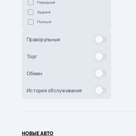
Передний
Пурпурный
Задний
Коричневый
Полный
Голубой
Синий
Праворульные
Фиолетовый
Зеленый
Торг
Желтый
Обмен
Бежевый
Бордовый
История обслуживания
Комбинированный
Бронзовый
Темно-синий
Серый металлик
НОВЫЕ АВТО
Сиреневый металлик