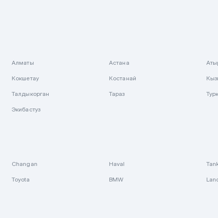
Алматы
Астана
Аты
Кокшетау
Костанай
Кыз
Талдыкорган
Тараз
Тур
Экибастуз
Changan
Haval
Tan
Toyota
BMW
Lan