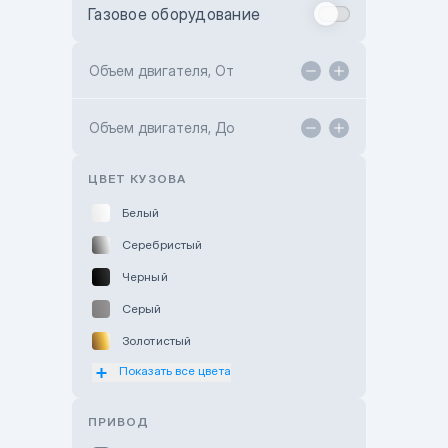
Газовое оборудование
Toyota Astana
Toyota Kokshetau
Объем двигателя, От
TANK Motors Karaganda
Объем двигателя, До
Hyundai ShymCity
Toyota Shygys
ЦВЕТ КУЗОВА
Белый
Серебристый
Черный
Серый
Золотистый
Показать все цвета
Оранжевый
Розовый
ПРИВОД
Красный