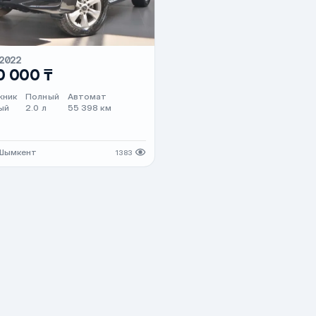
2022
0 000 ₸
жник
Полный
Автомат
ый
2.0 л
55 398 км
 Шымкент
1383