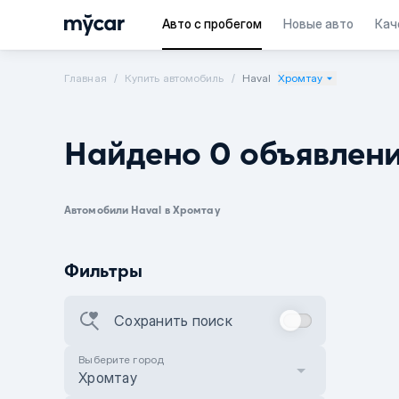
Авто с пробегом
Новые авто
Кач
Главная
Купить автомобиль
Haval
Хромтау
Найдено 0 объявлен
Автомобили Haval в Хромтау
Фильтры
Сохранить поиск
Выберите город
Хромтау