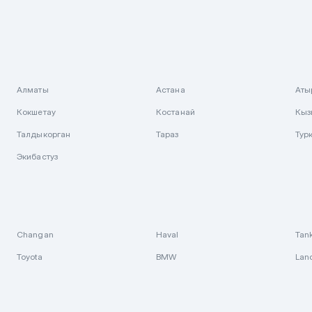
Алматы
Астана
Аты
Кокшетау
Костанай
Кыз
Талдыкорган
Тараз
Тур
Экибастуз
Changan
Haval
Tan
Toyota
BMW
Lan