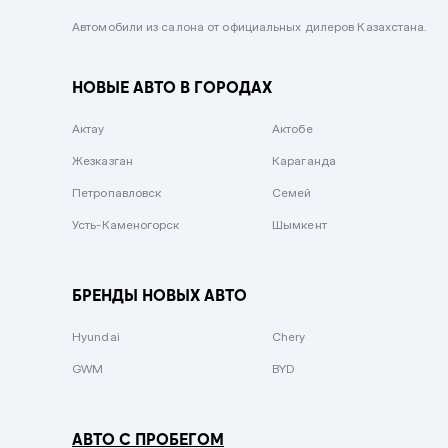
Черный металлик
Автомобили из салона от официальных дилеров Казахстана.
Стальной
НОВЫЕ АВТО В ГОРОДАХ
Вишневый
Серебристый металлик
Актау
Актобе
Темно-коричневый
Жезказган
Караганда
Бело-Дымчатый
Петропавловск
Семей
Светло-зелёный металлик
Усть-Каменогорск
Шымкент
Бирюзовый
Темно-синий металлик
БРЕНДЫ НОВЫХ АВТО
Зеленый металлик
Hyundai
Chery
Комбинированный
GWM
BYD
АВТО С ПРОБЕГОМ