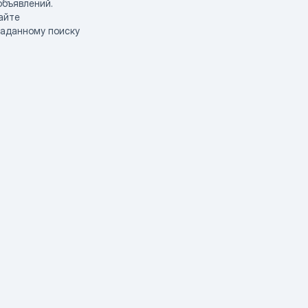
объявлений.
айте
заданному поиску