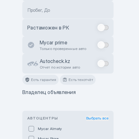
Пробег, До
Растаможен в РК
Mycar prime
Только проверенные авто
Autocheck.kz
Отчет по истории авто
Есть гарантия
Есть техотчёт
Владелец объявления
АВТОЦЕНТРЫ
Выбрать все
Mycar Almaty
Mycar Store