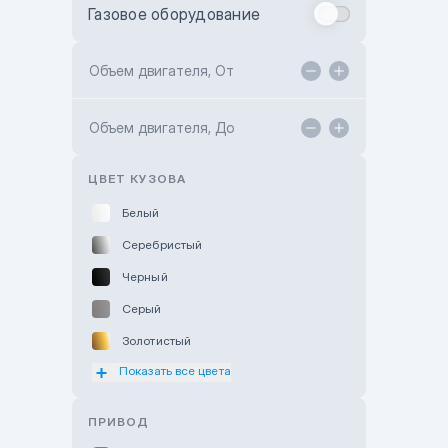
Газовое оборудование
Toyota Astana
Toyota Kokshetau
Объем двигателя, От
TANK Motors Karaganda
Объем двигателя, До
Hyundai ShymCity
Toyota Shygys
ЦВЕТ КУЗОВА
Белый
Серебристый
Черный
Серый
Золотистый
Показать все цвета
Оранжевый
Розовый
ПРИВОД
Красный