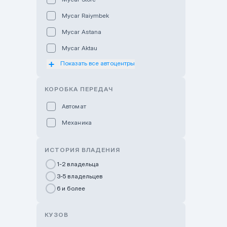
Mycar Raiymbek
Mycar Astana
Mycar Aktau
Показать все автоцентры
Mycar Uralsk
Haval & Tank Kyzylorda
КОРОБКА ПЕРЕДАЧ
Haval & Tank Pavlodar
Автомат
Bavaria Almaty
Механика
Mycar Shymkent
Bavaria Astana
ИСТОРИЯ ВЛАДЕНИЯ
GWM Nurly Zhol
1-2 владельца
3-5 владельцев
Chery Astana
6 и более
Changan Auto Nurly Zhol
Haval Atyrau
КУЗОВ
Hyundai Auto Almaty