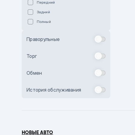
Передний
Пурпурный
Задний
Коричневый
Полный
Голубой
Синий
Праворульные
Фиолетовый
Зеленый
Торг
Желтый
Обмен
Бежевый
Бордовый
История обслуживания
Комбинированный
Бронзовый
Темно-синий
Серый металлик
НОВЫЕ АВТО
Сиреневый металлик