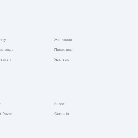
рау
Жанаозен
ылорда
Павлодар
кестан
Уральск
k
Subaru
d Rover
Genesis