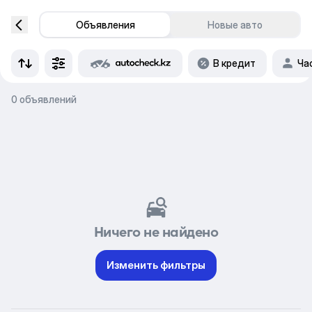
Объявления
Новые авто
В кредит
Ча
0 объявлений
Ничего не найдено
Изменить фильтры