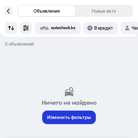
Объявления
Новые авто
В кредит
Ча
0 объявлений
Ничего не найдено
Изменить фильтры