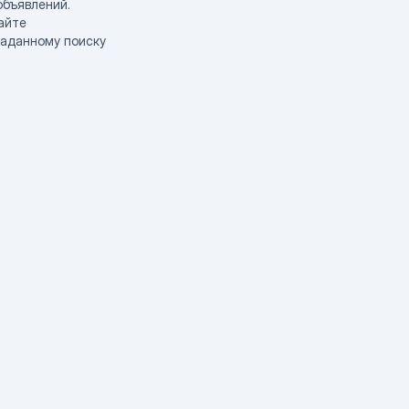
объявлений.
айте
заданному поиску