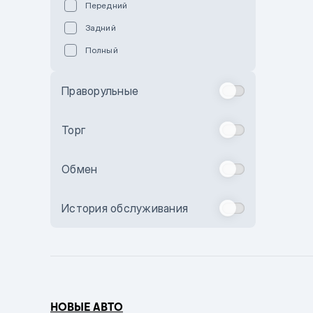
Передний
Пурпурный
Задний
Коричневый
Полный
Голубой
Синий
Праворульные
Фиолетовый
Зеленый
Торг
Желтый
Обмен
Бежевый
Бордовый
История обслуживания
Комбинированный
Бронзовый
Темно-синий
Серый металлик
НОВЫЕ АВТО
Сиреневый металлик