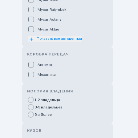
Mycar Raiymbek
Mycar Astana
Mycar Aktau
Показать все автоцентры
Mycar Uralsk
Haval & Tank Kyzylorda
КОРОБКА ПЕРЕДАЧ
Haval & Tank Pavlodar
Автомат
Bavaria Almaty
Механика
Mycar Shymkent
Bavaria Astana
ИСТОРИЯ ВЛАДЕНИЯ
GWM Nurly Zhol
1-2 владельца
3-5 владельцев
Chery Astana
6 и более
Changan Auto Nurly Zhol
Haval Atyrau
КУЗОВ
Hyundai Auto Almaty