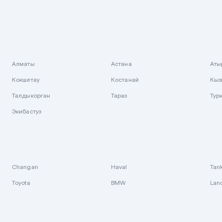
Алматы
Астана
Аты
Кокшетау
Костанай
Кыз
Талдыкорган
Тараз
Тур
Экибастуз
Changan
Haval
Tan
Toyota
BMW
Lan