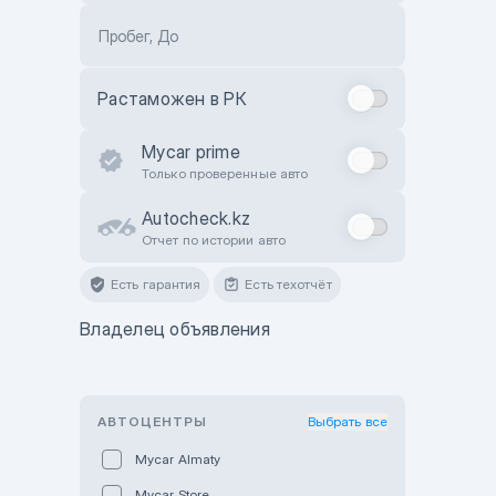
Пробег, До
Растаможен в РК
Mycar prime
Только проверенные авто
Autocheck.kz
Отчет по истории авто
Есть гарантия
Есть техотчёт
Владелец объявления
АВТОЦЕНТРЫ
Выбрать все
Mycar Almaty
Mycar Store