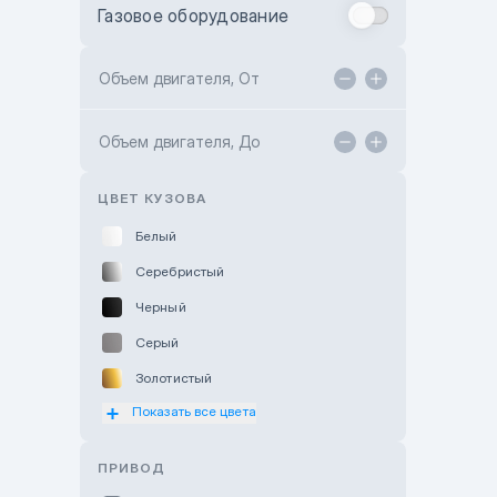
Газовое оборудование
Toyota Astana
Toyota Kokshetau
Объем двигателя, От
TANK Motors Karaganda
Объем двигателя, До
Hyundai ShymCity
Toyota Shygys
ЦВЕТ КУЗОВА
Белый
Серебристый
Черный
Серый
Золотистый
Показать все цвета
Оранжевый
Розовый
ПРИВОД
Красный