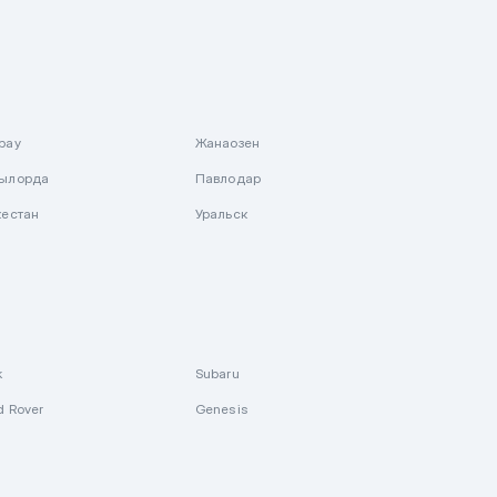
рау
Жанаозен
ылорда
Павлодар
кестан
Уральск
k
Subaru
d Rover
Genesis