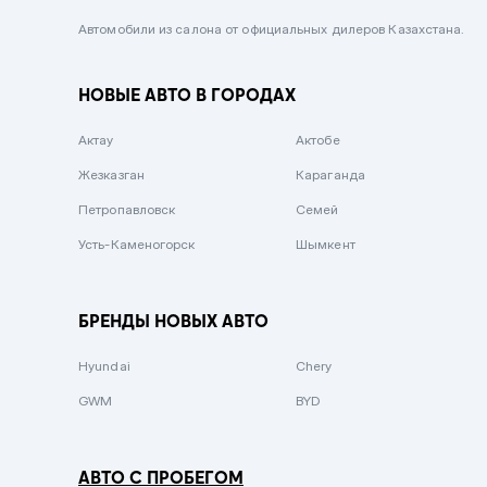
Черный металлик
Автомобили из салона от официальных дилеров Казахстана.
Стальной
НОВЫЕ АВТО В ГОРОДАХ
Вишневый
Серебристый металлик
Актау
Актобе
Темно-коричневый
Жезказган
Караганда
Бело-Дымчатый
Петропавловск
Семей
Светло-зелёный металлик
Усть-Каменогорск
Шымкент
Бирюзовый
Темно-синий металлик
БРЕНДЫ НОВЫХ АВТО
Зеленый металлик
Hyundai
Chery
Комбинированный
GWM
BYD
АВТО С ПРОБЕГОМ