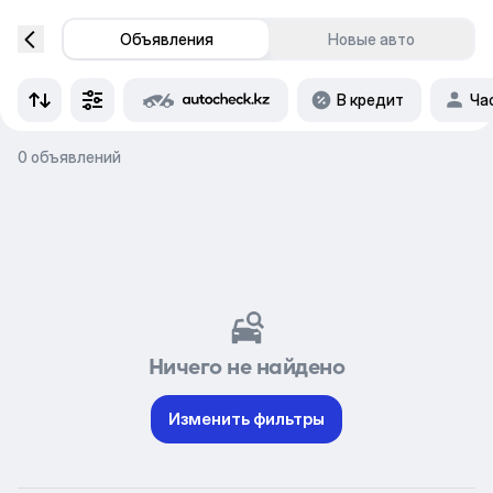
Объявления
Новые авто
В кредит
Ча
0 объявлений
Ничего не найдено
Изменить фильтры