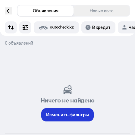
Объявления
Новые авто
В кредит
Ча
0 объявлений
Ничего не найдено
Изменить фильтры