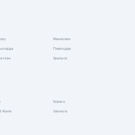
рау
Жанаозен
ылорда
Павлодар
кестан
Уральск
k
Subaru
d Rover
Genesis