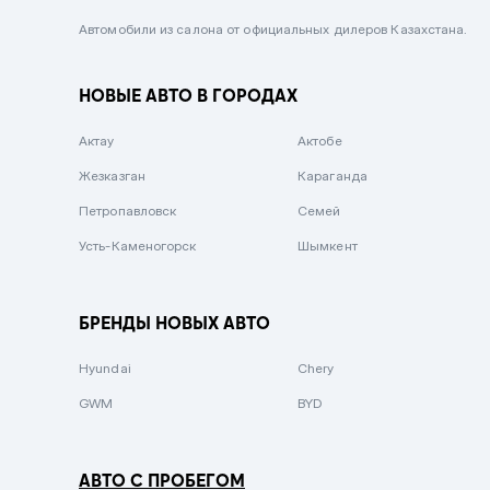
Черный металлик
Автомобили из салона от официальных дилеров Казахстана.
Стальной
НОВЫЕ АВТО В ГОРОДАХ
Вишневый
Серебристый металлик
Актау
Актобе
Темно-коричневый
Жезказган
Караганда
Бело-Дымчатый
Петропавловск
Семей
Светло-зелёный металлик
Усть-Каменогорск
Шымкент
Бирюзовый
Темно-синий металлик
БРЕНДЫ НОВЫХ АВТО
Зеленый металлик
Hyundai
Chery
Комбинированный
GWM
BYD
АВТО С ПРОБЕГОМ