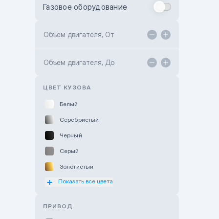
Газовое оборудование
Toyota Astana
Toyota Kokshetau
Объем двигателя, От
TANK Motors Karaganda
Объем двигателя, До
Hyundai ShymCity
Toyota Shygys
ЦВЕТ КУЗОВА
Белый
Серебристый
Черный
Серый
Золотистый
Показать все цвета
Оранжевый
Розовый
ПРИВОД
Красный