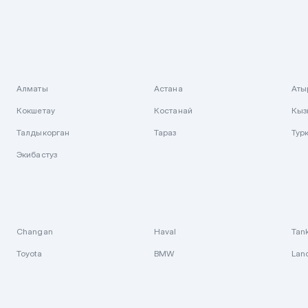
Алматы
Астана
Аты
Кокшетау
Костанай
Кыз
Талдыкорган
Тараз
Тур
Экибастуз
Changan
Haval
Tan
Toyota
BMW
Lan