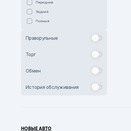
Передний
Пурпурный
Задний
Коричневый
Полный
Голубой
Синий
Праворульные
Фиолетовый
Зеленый
Торг
Желтый
Обмен
Бежевый
Бордовый
История обслуживания
Комбинированный
Бронзовый
Темно-синий
Серый металлик
НОВЫЕ АВТО
Сиреневый металлик