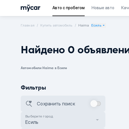
Авто с пробегом
Новые авто
Кач
Главная
Купить автомобиль
Haima
Есиль
Найдено 0 объявлен
Автомобили Haima в Есиле
Фильтры
Сохранить поиск
Выберите город
Есиль