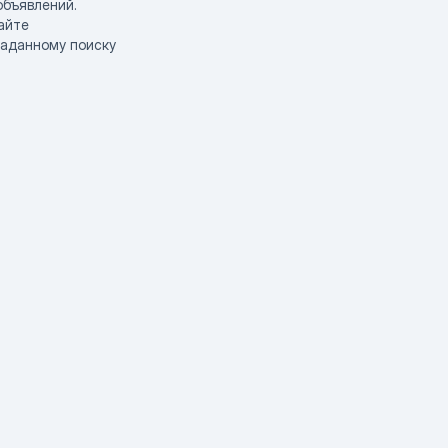
объявлений.
айте
заданному поиску