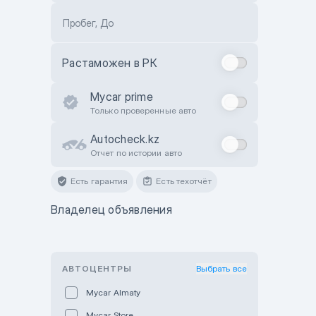
Пробег, До
Растаможен в РК
Mycar prime
Только проверенные авто
Autocheck.kz
Отчет по истории авто
Есть гарантия
Есть техотчёт
Владелец объявления
АВТОЦЕНТРЫ
Выбрать все
Mycar Almaty
Mycar Store