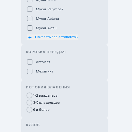
Mycar Raiymbek
Mycar Astana
Mycar Aktau
Показать все автоцентры
Mycar Uralsk
Haval & Tank Kyzylorda
КОРОБКА ПЕРЕДАЧ
Haval & Tank Pavlodar
Автомат
Bavaria Almaty
Механика
Mycar Shymkent
Bavaria Astana
ИСТОРИЯ ВЛАДЕНИЯ
GWM Nurly Zhol
1-2 владельца
3-5 владельцев
Chery Astana
6 и более
Changan Auto Nurly Zhol
Haval Atyrau
КУЗОВ
Hyundai Auto Almaty