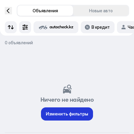
Объявления
Новые авто
В кредит
Ча
0 объявлений
Ничего не найдено
Изменить фильтры