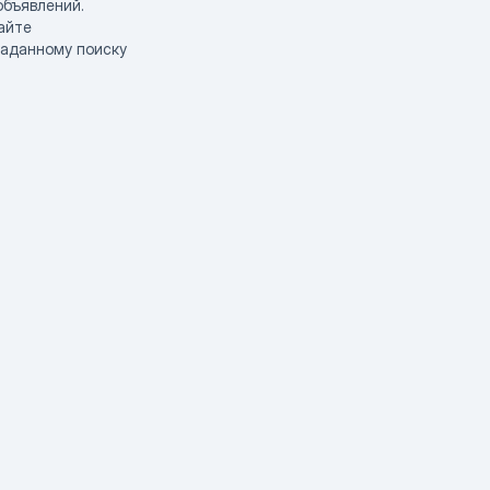
объявлений.
айте
заданному поиску