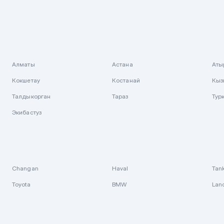
Алматы
Астана
Аты
Кокшетау
Костанай
Кыз
Талдыкорган
Тараз
Тур
Экибастуз
Changan
Haval
Tan
Toyota
BMW
Lan