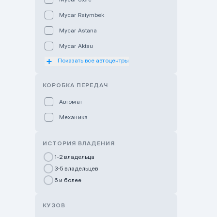
Mycar Raiymbek
Mycar Astana
Mycar Aktau
Показать все автоцентры
Mycar Uralsk
Haval & Tank Kyzylorda
КОРОБКА ПЕРЕДАЧ
Haval & Tank Pavlodar
Автомат
Bavaria Almaty
Механика
Mycar Shymkent
Bavaria Astana
ИСТОРИЯ ВЛАДЕНИЯ
GWM Nurly Zhol
1-2 владельца
3-5 владельцев
Chery Astana
6 и более
Changan Auto Nurly Zhol
Haval Atyrau
КУЗОВ
Hyundai Auto Almaty