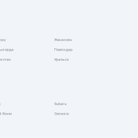
рау
Жанаозен
ылорда
Павлодар
кестан
Уральск
k
Subaru
d Rover
Genesis