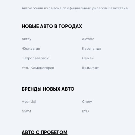
Черный металлик
Автомобили из салона от официальных дилеров Казахстана.
Стальной
НОВЫЕ АВТО В ГОРОДАХ
Вишневый
Серебристый металлик
Актау
Актобе
Темно-коричневый
Жезказган
Караганда
Бело-Дымчатый
Петропавловск
Семей
Светло-зелёный металлик
Усть-Каменогорск
Шымкент
Бирюзовый
Темно-синий металлик
БРЕНДЫ НОВЫХ АВТО
Зеленый металлик
Hyundai
Chery
Комбинированный
GWM
BYD
АВТО С ПРОБЕГОМ