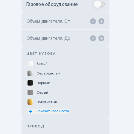
Газовое оборудование
Toyota Astana
Toyota Kokshetau
Объем двигателя, От
TANK Motors Karaganda
Объем двигателя, До
Hyundai ShymCity
Toyota Shygys
ЦВЕТ КУЗОВА
Белый
Серебристый
Черный
Серый
Золотистый
Показать все цвета
Оранжевый
Розовый
ПРИВОД
Красный