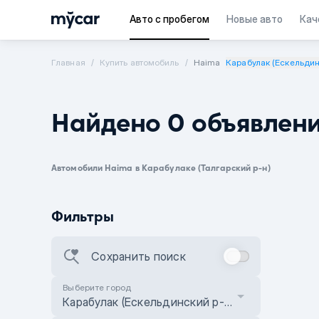
Авто с пробегом
Новые авто
Кач
Главная
Купить автомобиль
Haima
Карабулак (Ескельдин
Найдено 0 объявлен
Автомобили Haima в Карабулаке (Талгарский р-н)
Фильтры
Сохранить поиск
Выберите город
Карабулак (Ескельдинский р-н)