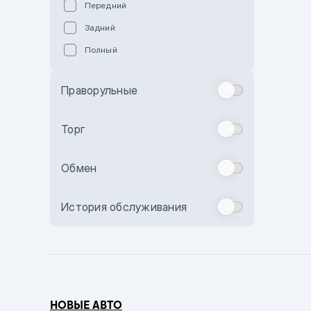
Передний
Пурпурный
Задний
Коричневый
Полный
Голубой
Синий
Праворульные
Фиолетовый
Зеленый
Торг
Желтый
Обмен
Бежевый
Бордовый
История обслуживания
Комбинированный
Бронзовый
Темно-синий
Серый металлик
НОВЫЕ АВТО
Сиреневый металлик