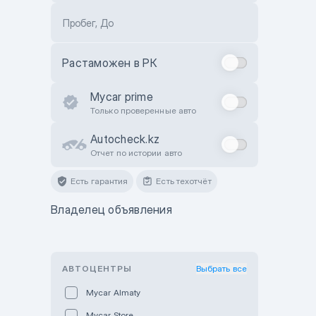
Пробег, До
Растаможен в РК
Mycar prime
Только проверенные авто
Autocheck.kz
Отчет по истории авто
Есть гарантия
Есть техотчёт
Владелец объявления
АВТОЦЕНТРЫ
Выбрать все
Mycar Almaty
Mycar Store