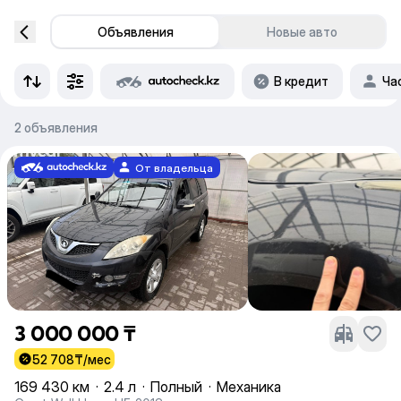
Объявления
Новые авто
В кредит
Ча
2 объявления
От владельца
3 000 000 ₸
52 708
₸/мес
169 430 км
·
2.4 л
·
Полный
·
Механика