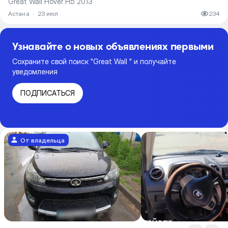
Great Wall Hover H5 2013
Астана
·
23 июл
234
Узнавайте о новых объявлениях первыми
Сохраните свой поиск "Great Wall " и получайте
уведомления
ПОДПИСАТЬСЯ
От владельца