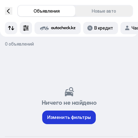
Объявления
Новые авто
В кредит
Ча
0 объявлений
Ничего не найдено
Изменить фильтры