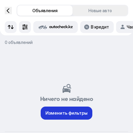
Объявления
Новые авто
В кредит
Ча
0 объявлений
Ничего не найдено
Изменить фильтры