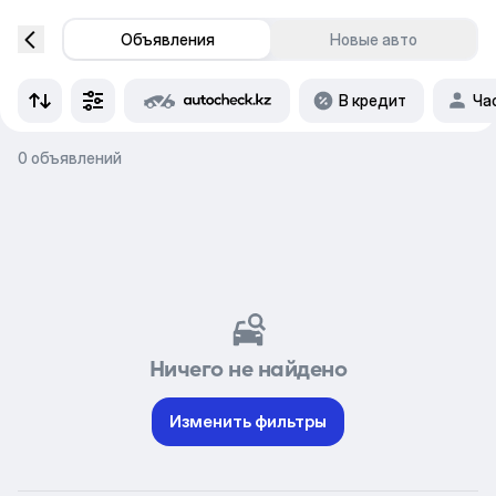
Объявления
Новые авто
В кредит
Ча
0 объявлений
Ничего не найдено
Изменить фильтры