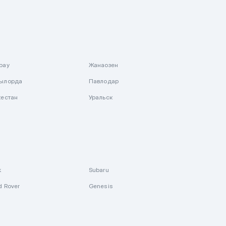
рау
Жанаозен
ылорда
Павлодар
кестан
Уральск
k
Subaru
d Rover
Genesis