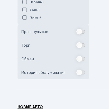
Передний
Пурпурный
Задний
Коричневый
Полный
Голубой
Синий
Праворульные
Фиолетовый
Зеленый
Торг
Желтый
Обмен
Бежевый
Бордовый
История обслуживания
Комбинированный
Бронзовый
Темно-синий
Серый металлик
НОВЫЕ АВТО
Сиреневый металлик