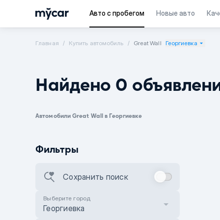
Авто с пробегом
Новые авто
Кач
Главная
Купить автомобиль
Great Wall
Георгиевка
Найдено 0 объявлен
Автомобили Great Wall в Георгиевке
Фильтры
Сохранить поиск
Выберите город
Георгиевка