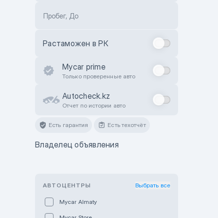
Пробег, До
Растаможен в РК
Mycar prime
Только проверенные авто
Autocheck.kz
Отчет по истории авто
Есть гарантия
Есть техотчёт
Владелец объявления
АВТОЦЕНТРЫ
Выбрать все
Mycar Almaty
Mycar Store