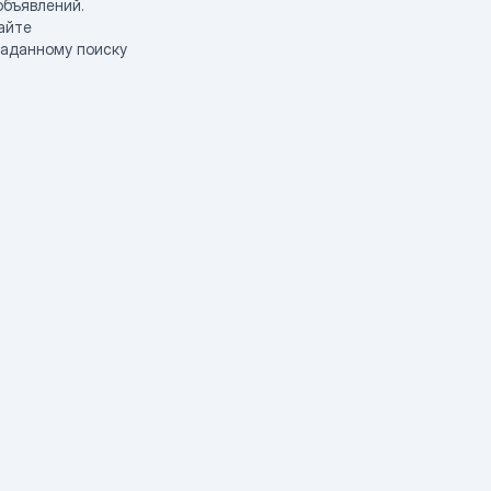
объявлений.
айте
заданному поиску