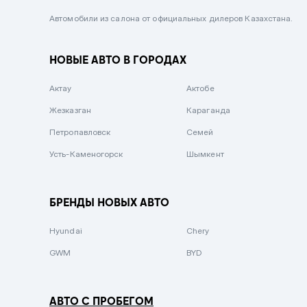
Черный металлик
Автомобили из салона от официальных дилеров Казахстана.
Стальной
НОВЫЕ АВТО В ГОРОДАХ
Вишневый
Серебристый металлик
Актау
Актобе
Темно-коричневый
Жезказган
Караганда
Бело-Дымчатый
Петропавловск
Семей
Светло-зелёный металлик
Усть-Каменогорск
Шымкент
Бирюзовый
Темно-синий металлик
БРЕНДЫ НОВЫХ АВТО
Зеленый металлик
Hyundai
Chery
Комбинированный
GWM
BYD
АВТО С ПРОБЕГОМ