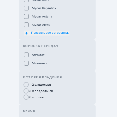
Mycar Raiymbek
Mycar Astana
Mycar Aktau
Показать все автоцентры
Mycar Uralsk
Haval & Tank Kyzylorda
КОРОБКА ПЕРЕДАЧ
Haval & Tank Pavlodar
Автомат
Bavaria Almaty
Механика
Mycar Shymkent
Bavaria Astana
ИСТОРИЯ ВЛАДЕНИЯ
GWM Nurly Zhol
1-2 владельца
3-5 владельцев
Chery Astana
6 и более
Changan Auto Nurly Zhol
Haval Atyrau
КУЗОВ
Hyundai Auto Almaty