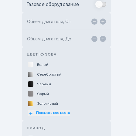
Газовое оборудование
Toyota Astana
Toyota Kokshetau
Объем двигателя, От
TANK Motors Karaganda
Объем двигателя, До
Hyundai ShymCity
Toyota Shygys
ЦВЕТ КУЗОВА
Белый
Серебристый
Черный
Серый
Золотистый
Показать все цвета
Оранжевый
Розовый
ПРИВОД
Красный