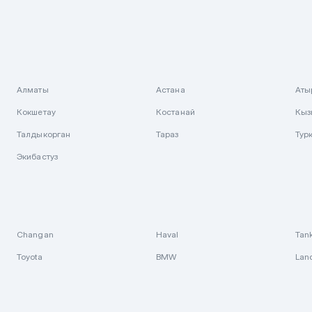
Алматы
Астана
Аты
Кокшетау
Костанай
Кыз
Талдыкорган
Тараз
Тур
Экибастуз
Changan
Haval
Tan
Toyota
BMW
Lan