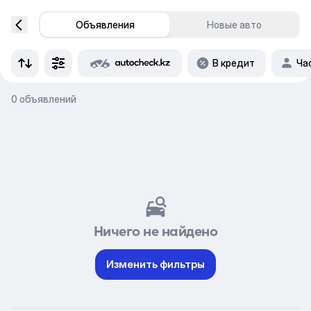
Объявления
Новые авто
В кредит
Ча
0 объявлений
Ничего не найдено
Изменить фильтры