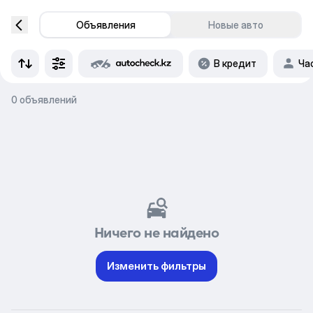
Объявления
Новые авто
В кредит
Ча
0 объявлений
Ничего не найдено
Изменить фильтры