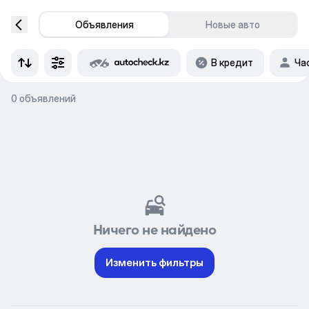
Объявления
Новые авто
В кредит
Ча
0 объявлений
Ничего не найдено
Изменить фильтры