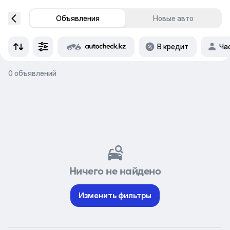
Объявления
Новые авто
В кредит
Ча
0 объявлений
Ничего не найдено
Изменить фильтры