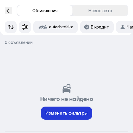
Объявления
Новые авто
В кредит
Ча
0 объявлений
Ничего не найдено
Изменить фильтры