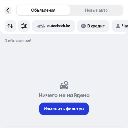
Объявления
Новые авто
В кредит
Ча
0 объявлений
Ничего не найдено
Изменить фильтры