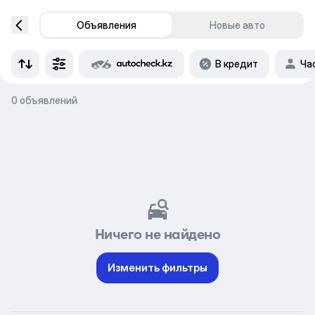
Объявления
Новые авто
В кредит
Ча
0 объявлений
Ничего не найдено
Изменить фильтры