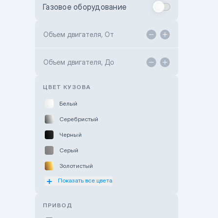
Газовое оборудование
Toyota Astana
Toyota Kokshetau
Объем двигателя, От
TANK Motors Karaganda
Объем двигателя, До
Hyundai ShymCity
Toyota Shygys
ЦВЕТ КУЗОВА
Белый
Серебристый
Черный
Серый
Золотистый
Показать все цвета
Оранжевый
Розовый
ПРИВОД
Красный