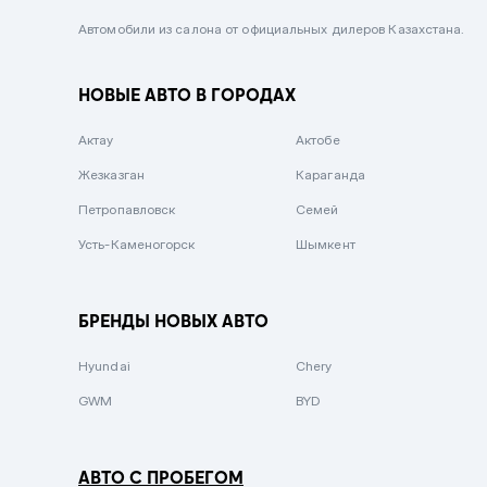
Черный металлик
Автомобили из салона от официальных дилеров Казахстана.
Стальной
НОВЫЕ АВТО В ГОРОДАХ
Вишневый
Серебристый металлик
Актау
Актобе
Темно-коричневый
Жезказган
Караганда
Бело-Дымчатый
Петропавловск
Семей
Светло-зелёный металлик
Усть-Каменогорск
Шымкент
Бирюзовый
Темно-синий металлик
БРЕНДЫ НОВЫХ АВТО
Зеленый металлик
Hyundai
Chery
Комбинированный
GWM
BYD
АВТО С ПРОБЕГОМ