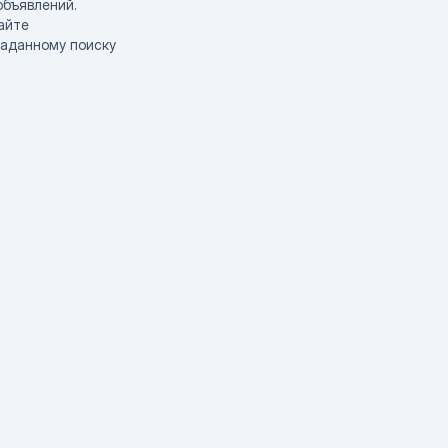
объявлений.
айте
заданному поиску