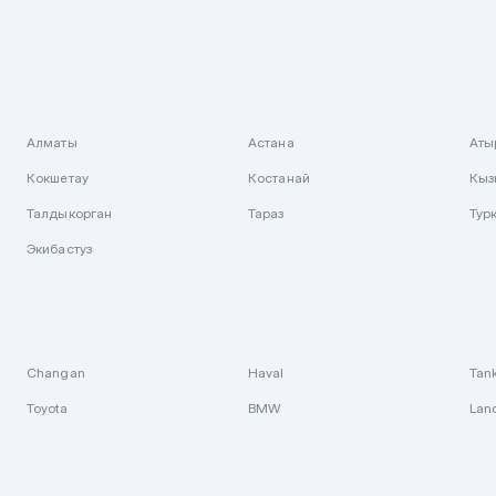
Алматы
Астана
Аты
Кокшетау
Костанай
Кыз
Талдыкорган
Тараз
Тур
Экибастуз
Changan
Haval
Tan
Toyota
BMW
Lan