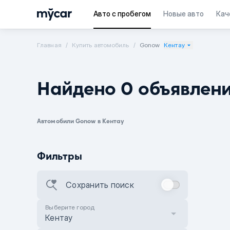
Авто с пробегом
Новые авто
Кач
Главная
Купить автомобиль
Gonow
Кентау
Найдено 0 объявлен
Автомобили Gonow в Кентау
Фильтры
Сохранить поиск
Выберите город
Кентау