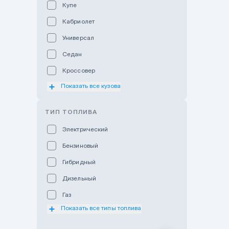
Купе
Hyundai Auto Astana
Кабриолет
Hyundai Premium Kostanai
Универсал
Hyundai Premium Almaty
Седан
Hyundai Premium Astana
Кроссовер
Hyundai Premium Atyrau
Показать все кузова
Хэтчбек
Hyundai Karaganda
Мотоцикл
ТИП ТОПЛИВА
Hyundai Premium Batys
Внедорожник
Электрический
Hyundai Qaragandy
Пикап
Бензиновый
Hyundai Otyrar
Минивэн
Гибридный
Jaguar Land Rover Almaty
Фургон
Дизельный
Lexus Astana
Газ
Subaru Astana
Показать все типы топлива
Subaru Motor Almaty
Toyota Almaty