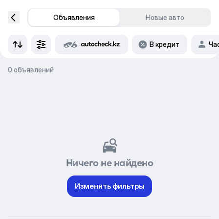
Объявления
Новые авто
В кредит
Ча
0 объявлений
Ничего не найдено
Изменить фильтры