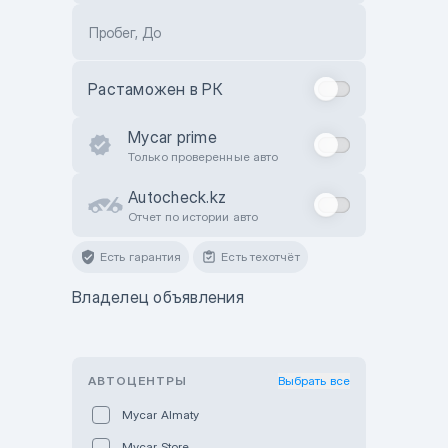
Пробег, До
Растаможен в РК
Mycar prime
Только проверенные авто
Autocheck.kz
Отчет по истории авто
Есть гарантия
Есть техотчёт
Владелец объявления
АВТОЦЕНТРЫ
Выбрать все
Mycar Almaty
Mycar Store