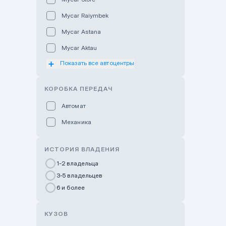
Mycar Raiymbek
Mycar Astana
Mycar Aktau
Показать все автоцентры
Mycar Uralsk
Haval & Tank Kyzylorda
КОРОБКА ПЕРЕДАЧ
Haval & Tank Pavlodar
Автомат
Bavaria Almaty
Механика
Mycar Shymkent
Bavaria Astana
ИСТОРИЯ ВЛАДЕНИЯ
GWM Nurly Zhol
1-2 владельца
3-5 владельцев
Chery Astana
6 и более
Changan Auto Nurly Zhol
Haval Atyrau
КУЗОВ
Hyundai Auto Almaty