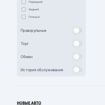
Передний
Пурпурный
Задний
Коричневый
Полный
Голубой
Синий
Праворульные
Фиолетовый
Зеленый
Торг
Желтый
Обмен
Бежевый
Бордовый
История обслуживания
Комбинированный
Бронзовый
Темно-синий
Серый металлик
НОВЫЕ АВТО
Сиреневый металлик