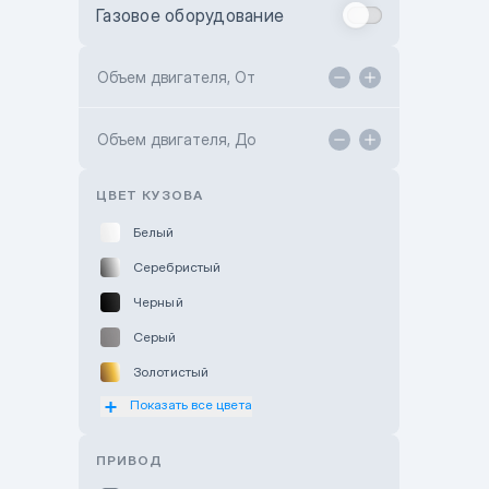
Газовое оборудование
Toyota Astana
Toyota Kokshetau
Объем двигателя, От
TANK Motors Karaganda
Объем двигателя, До
Hyundai ShymCity
Toyota Shygys
ЦВЕТ КУЗОВА
Белый
Серебристый
Черный
Серый
Золотистый
Показать все цвета
Оранжевый
Розовый
ПРИВОД
Красный