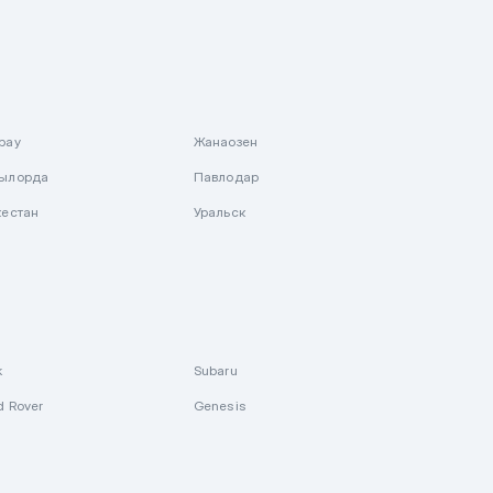
рау
Жанаозен
ылорда
Павлодар
кестан
Уральск
k
Subaru
d Rover
Genesis