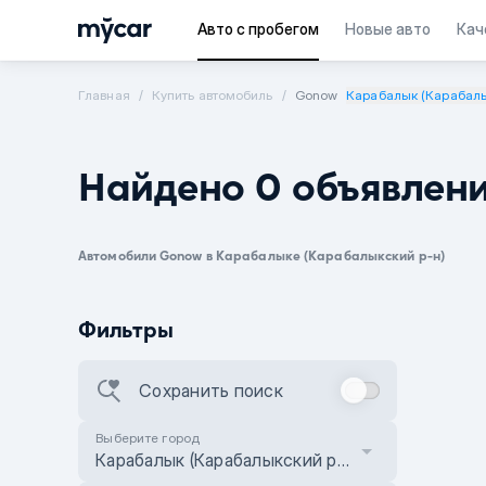
Авто с пробегом
Новые авто
Кач
Главная
Купить автомобиль
Gonow
Карабалык (Карабалы
Найдено 0 объявлен
Автомобили Gonow в Карабалыке (Карабалыкский р-н)
Фильтры
Сохранить поиск
Выберите город
Карабалык (Карабалыкский р-н)