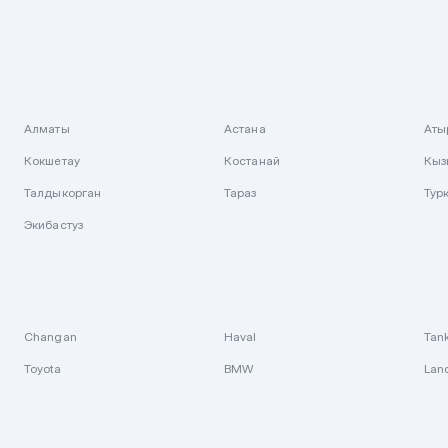
Алматы
Астана
Аты
Кокшетау
Костанай
Кыз
Талдыкорган
Тараз
Тур
Экибастуз
Changan
Haval
Tan
Toyota
BMW
Lan