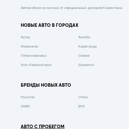
Черный металлик
Автомобили из салона от официальных дилеров Казахстана.
Стальной
НОВЫЕ АВТО В ГОРОДАХ
Вишневый
Серебристый металлик
Актау
Актобе
Темно-коричневый
Жезказган
Караганда
Бело-Дымчатый
Петропавловск
Семей
Светло-зелёный металлик
Усть-Каменогорск
Шымкент
Бирюзовый
Темно-синий металлик
БРЕНДЫ НОВЫХ АВТО
Зеленый металлик
Hyundai
Chery
Комбинированный
GWM
BYD
АВТО С ПРОБЕГОМ