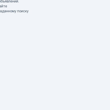
объявлений.
айте
заданному поиску