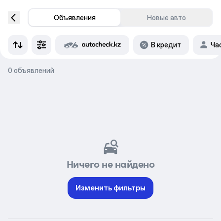
Объявления
Новые авто
В кредит
Ча
0 объявлений
Ничего не найдено
Изменить фильтры