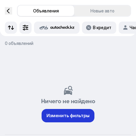
Объявления
Новые авто
В кредит
Ча
0 объявлений
Ничего не найдено
Изменить фильтры