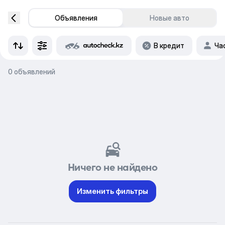
Объявления
Новые авто
В кредит
Ча
0 объявлений
Ничего не найдено
Изменить фильтры