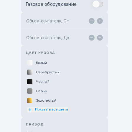
Газовое оборудование
Toyota Astana
Toyota Kokshetau
Объем двигателя, От
TANK Motors Karaganda
Объем двигателя, До
Hyundai ShymCity
Toyota Shygys
ЦВЕТ КУЗОВА
Белый
Серебристый
Черный
Серый
Золотистый
Показать все цвета
Оранжевый
Розовый
ПРИВОД
Красный