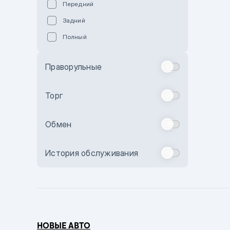
Передний
Пурпурный
Задний
Коричневый
Полный
Голубой
Синий
Праворульные
Фиолетовый
Зеленый
Торг
Желтый
Обмен
Бежевый
Бордовый
История обслуживания
Комбинированный
Бронзовый
Темно-синий
Серый металлик
НОВЫЕ АВТО
Сиреневый металлик