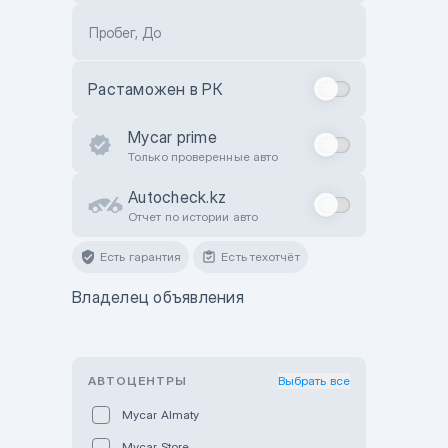
Пробег, До
Растаможен в РК
Mycar prime
Только проверенные авто
Autocheck.kz
Отчет по истории авто
Есть гарантия
Есть техотчёт
Владелец объявления
АВТОЦЕНТРЫ
Выбрать все
Mycar Almaty
Mycar Store