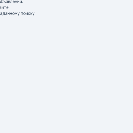
объявлений.
айте
заданному поиску