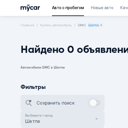
Авто с пробегом
Новые авто
Кач
Главная
Купить автомобиль
GMC
Шетпе
Найдено 0 объявлен
Автомобили GMC в Шетпе
Фильтры
Сохранить поиск
Выберите город
Шетпе