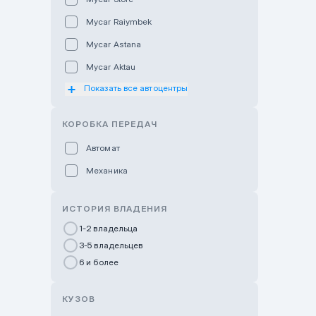
Mycar Raiymbek
Mycar Astana
Mycar Aktau
Показать все автоцентры
Mycar Uralsk
Haval & Tank Kyzylorda
КОРОБКА ПЕРЕДАЧ
Haval & Tank Pavlodar
Автомат
Bavaria Almaty
Механика
Mycar Shymkent
Bavaria Astana
ИСТОРИЯ ВЛАДЕНИЯ
GWM Nurly Zhol
1-2 владельца
3-5 владельцев
Chery Astana
6 и более
Changan Auto Nurly Zhol
Haval Atyrau
КУЗОВ
Hyundai Auto Almaty