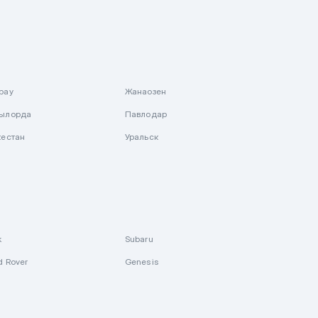
рау
Жанаозен
ылорда
Павлодар
кестан
Уральск
k
Subaru
d Rover
Genesis