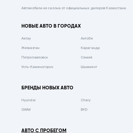
Черный металлик
Автомобили из салона от официальных дилеров Казахстана.
Стальной
НОВЫЕ АВТО В ГОРОДАХ
Вишневый
Серебристый металлик
Актау
Актобе
Темно-коричневый
Жезказган
Караганда
Бело-Дымчатый
Петропавловск
Семей
Светло-зелёный металлик
Усть-Каменогорск
Шымкент
Бирюзовый
Темно-синий металлик
БРЕНДЫ НОВЫХ АВТО
Зеленый металлик
Hyundai
Chery
Комбинированный
GWM
BYD
АВТО С ПРОБЕГОМ