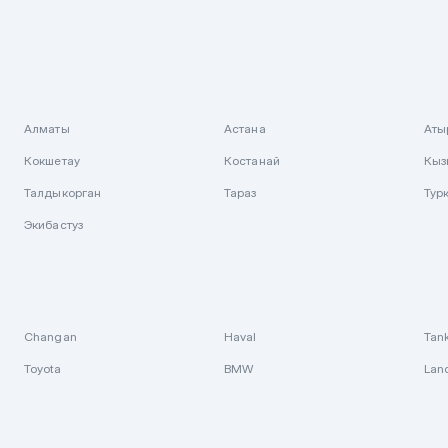
Алматы
Астана
Аты
Кокшетау
Костанай
Кыз
Талдыкорган
Тараз
Тур
Экибастуз
Changan
Haval
Tan
Toyota
BMW
Lan