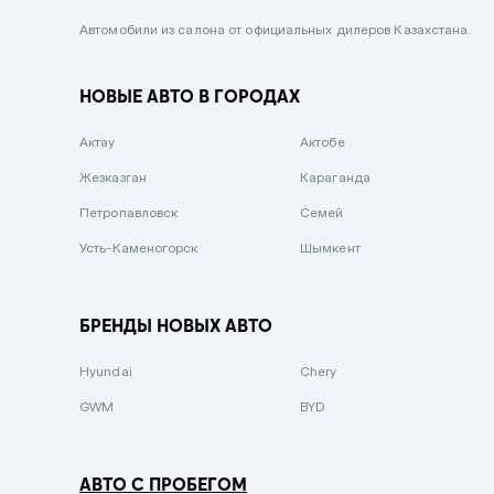
Черный металлик
Автомобили из салона от официальных дилеров Казахстана.
Стальной
НОВЫЕ АВТО В ГОРОДАХ
Вишневый
Серебристый металлик
Актау
Актобе
Темно-коричневый
Жезказган
Караганда
Бело-Дымчатый
Петропавловск
Семей
Светло-зелёный металлик
Усть-Каменогорск
Шымкент
Бирюзовый
Темно-синий металлик
БРЕНДЫ НОВЫХ АВТО
Зеленый металлик
Hyundai
Chery
Комбинированный
GWM
BYD
АВТО С ПРОБЕГОМ