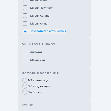
Mycar Raiymbek
Mycar Astana
Mycar Aktau
Показать все автоцентры
Mycar Uralsk
Haval & Tank Kyzylorda
КОРОБКА ПЕРЕДАЧ
Haval & Tank Pavlodar
Автомат
Bavaria Almaty
Механика
Mycar Shymkent
Bavaria Astana
ИСТОРИЯ ВЛАДЕНИЯ
GWM Nurly Zhol
1-2 владельца
3-5 владельцев
Chery Astana
6 и более
Changan Auto Nurly Zhol
Haval Atyrau
КУЗОВ
Hyundai Auto Almaty