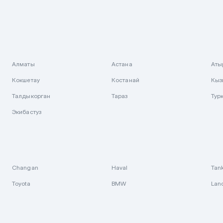
Алматы
Астана
Аты
Кокшетау
Костанай
Кыз
Талдыкорган
Тараз
Тур
Экибастуз
Changan
Haval
Tan
Toyota
BMW
Lan