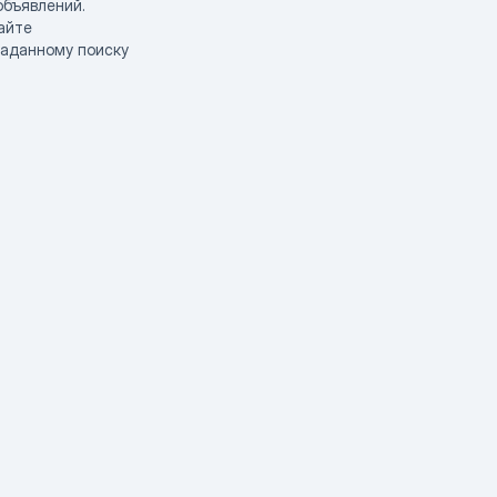
объявлений.
айте
заданному поиску