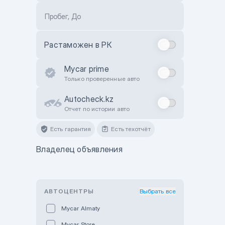
Пробег, До
Растаможен в РК
Mycar prime
Только проверенные авто
Autocheck.kz
Отчет по истории авто
Есть гарантия
Есть техотчёт
Владелец объявления
АВТОЦЕНТРЫ
Выбрать все
Mycar Almaty
Mycar Store