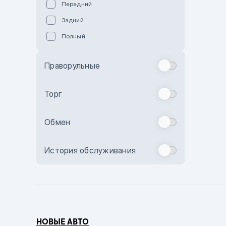
Передний
Пурпурный
Задний
Коричневый
Полный
Голубой
Синий
Праворульные
Фиолетовый
Зеленый
Торг
Желтый
Обмен
Бежевый
Бордовый
История обслуживания
Комбинированный
Бронзовый
Темно-синий
Серый металлик
НОВЫЕ АВТО
Сиреневый металлик