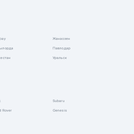
рау
Жанаозен
ылорда
Павлодар
кестан
Уральск
k
Subaru
d Rover
Genesis