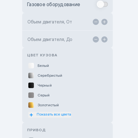
Газовое оборудование
Toyota Astana
Toyota Kokshetau
Объем двигателя, От
TANK Motors Karaganda
Объем двигателя, До
Hyundai ShymCity
Toyota Shygys
ЦВЕТ КУЗОВА
Белый
Серебристый
Черный
Серый
Золотистый
Показать все цвета
Оранжевый
Розовый
ПРИВОД
Красный