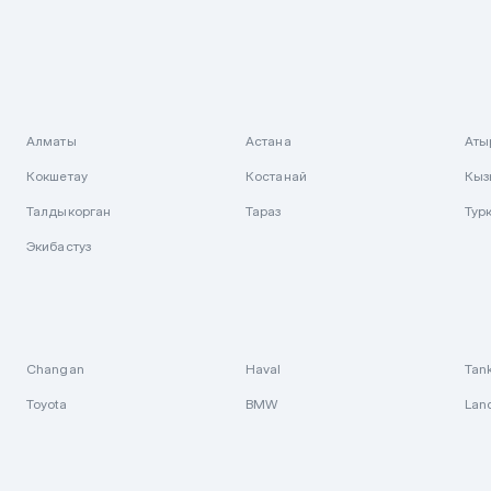
Алматы
Астана
Аты
Кокшетау
Костанай
Кыз
Талдыкорган
Тараз
Тур
Экибастуз
Changan
Haval
Tan
Toyota
BMW
Lan