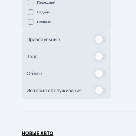
Передний
Пурпурный
Задний
Коричневый
Полный
Голубой
Синий
Праворульные
Фиолетовый
Зеленый
Торг
Желтый
Обмен
Бежевый
Бордовый
История обслуживания
Комбинированный
Бронзовый
Темно-синий
Серый металлик
НОВЫЕ АВТО
Сиреневый металлик