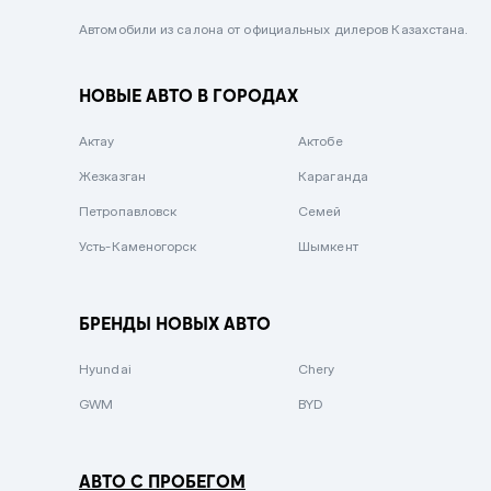
Черный металлик
Автомобили из салона от официальных дилеров Казахстана.
Стальной
НОВЫЕ АВТО В ГОРОДАХ
Вишневый
Серебристый металлик
Актау
Актобе
Темно-коричневый
Жезказган
Караганда
Бело-Дымчатый
Петропавловск
Семей
Светло-зелёный металлик
Усть-Каменогорск
Шымкент
Бирюзовый
Темно-синий металлик
БРЕНДЫ НОВЫХ АВТО
Зеленый металлик
Hyundai
Chery
Комбинированный
GWM
BYD
АВТО С ПРОБЕГОМ