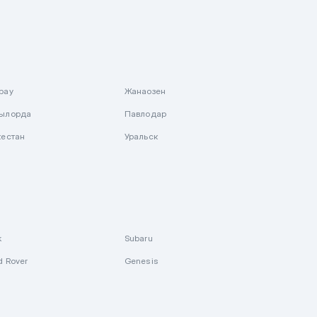
рау
Жанаозен
ылорда
Павлодар
кестан
Уральск
k
Subaru
d Rover
Genesis