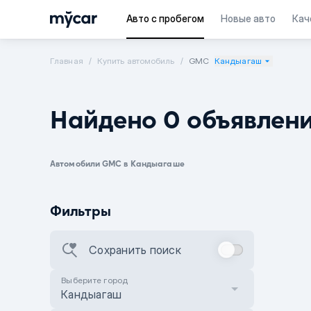
Авто с пробегом
Новые авто
Кач
Главная
Купить автомобиль
GMC
Кандыагаш
Найдено 0 объявлен
Автомобили GMC в Кандыагаше
Фильтры
Сохранить поиск
Выберите город
Кандыагаш