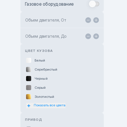
Газовое оборудование
Toyota Astana
Toyota Kokshetau
Объем двигателя, От
TANK Motors Karaganda
Объем двигателя, До
Hyundai ShymCity
Toyota Shygys
ЦВЕТ КУЗОВА
Белый
Серебристый
Черный
Серый
Золотистый
Показать все цвета
Оранжевый
Розовый
ПРИВОД
Красный