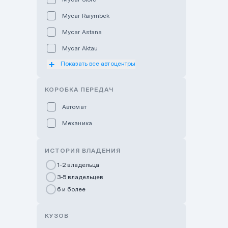
Mycar Raiymbek
Mycar Astana
Mycar Aktau
Показать все автоцентры
Mycar Uralsk
Haval & Tank Kyzylorda
КОРОБКА ПЕРЕДАЧ
Haval & Tank Pavlodar
Автомат
Bavaria Almaty
Механика
Mycar Shymkent
Bavaria Astana
ИСТОРИЯ ВЛАДЕНИЯ
GWM Nurly Zhol
1-2 владельца
3-5 владельцев
Chery Astana
6 и более
Changan Auto Nurly Zhol
Haval Atyrau
КУЗОВ
Hyundai Auto Almaty