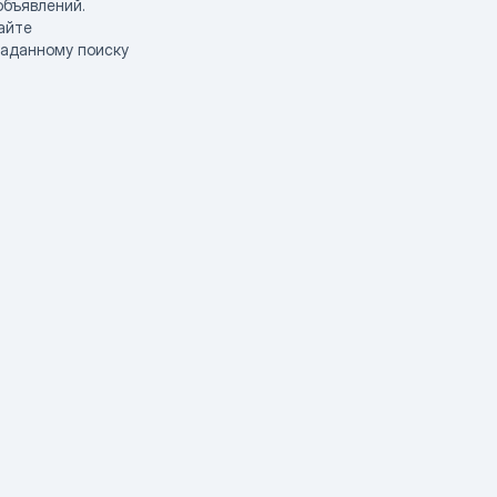
объявлений.
айте
заданному поиску