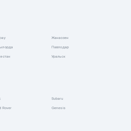
рау
Жанаозен
ылорда
Павлодар
кестан
Уральск
k
Subaru
d Rover
Genesis