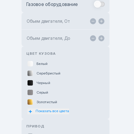
Газовое оборудование
Toyota Astana
Toyota Kokshetau
Объем двигателя, От
TANK Motors Karaganda
Объем двигателя, До
Hyundai ShymCity
Toyota Shygys
ЦВЕТ КУЗОВА
Белый
Серебристый
Черный
Серый
Золотистый
Показать все цвета
Оранжевый
Розовый
ПРИВОД
Красный