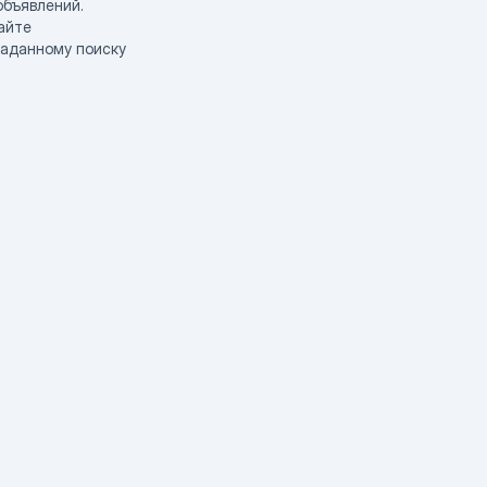
объявлений.
айте
заданному поиску