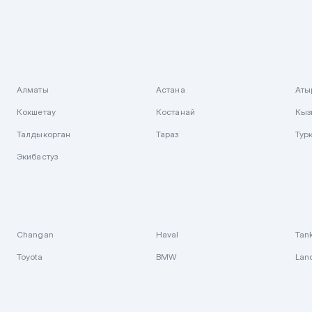
Алматы
Астана
Аты
Кокшетау
Костанай
Кыз
Талдыкорган
Тараз
Тур
Экибастуз
Changan
Haval
Tan
Toyota
BMW
Lan