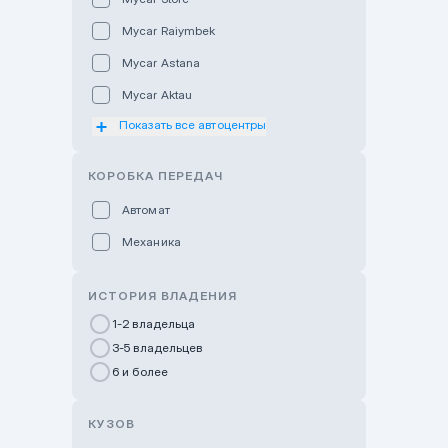
Mycar Raiymbek
Mycar Astana
Mycar Aktau
Показать все автоцентры
Mycar Uralsk
Haval & Tank Kyzylorda
КОРОБКА ПЕРЕДАЧ
Haval & Tank Pavlodar
Автомат
Bavaria Almaty
Механика
Mycar Shymkent
Bavaria Astana
ИСТОРИЯ ВЛАДЕНИЯ
GWM Nurly Zhol
1-2 владельца
3-5 владельцев
Chery Astana
6 и более
Changan Auto Nurly Zhol
Haval Atyrau
КУЗОВ
Hyundai Auto Almaty