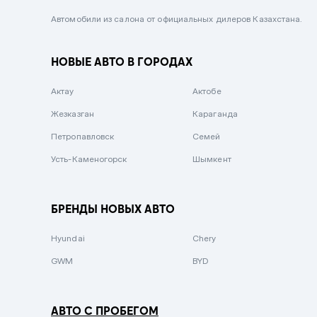
Черный металлик
Автомобили из салона от официальных дилеров Казахстана.
Стальной
НОВЫЕ АВТО В ГОРОДАХ
Вишневый
Серебристый металлик
Актау
Актобе
Темно-коричневый
Жезказган
Караганда
Бело-Дымчатый
Петропавловск
Семей
Светло-зелёный металлик
Усть-Каменогорск
Шымкент
Бирюзовый
Темно-синий металлик
БРЕНДЫ НОВЫХ АВТО
Зеленый металлик
Hyundai
Chery
Комбинированный
GWM
BYD
АВТО С ПРОБЕГОМ