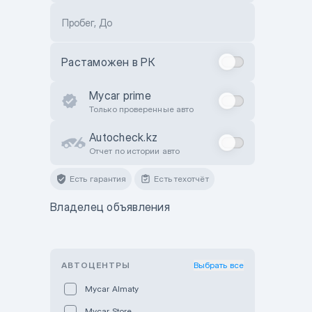
Пробег, До
Растаможен в РК
Mycar prime
Только проверенные авто
Autocheck.kz
Отчет по истории авто
Есть гарантия
Есть техотчёт
Владелец объявления
АВТОЦЕНТРЫ
Выбрать все
Mycar Almaty
Mycar Store