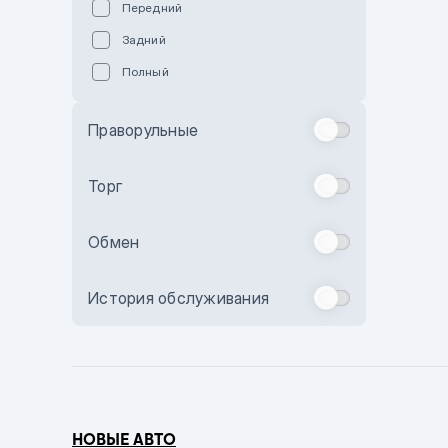
Передний
Пурпурный
Задний
Коричневый
Полный
Голубой
Синий
Праворульные
Фиолетовый
Зеленый
Торг
Желтый
Обмен
Бежевый
Бордовый
История обслуживания
Комбинированный
Бронзовый
Темно-синий
Серый металлик
НОВЫЕ АВТО
Сиреневый металлик