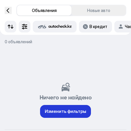
Объявления
Новые авто
В кредит
Ча
0 объявлений
Ничего не найдено
Изменить фильтры