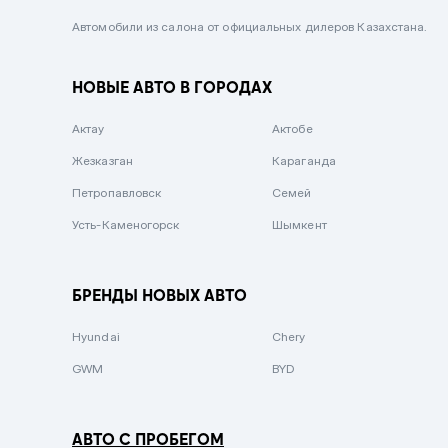
Черный металлик
Автомобили из салона от официальных дилеров Казахстана.
Стальной
НОВЫЕ АВТО В ГОРОДАХ
Вишневый
Серебристый металлик
Актау
Актобе
Темно-коричневый
Жезказган
Караганда
Бело-Дымчатый
Петропавловск
Семей
Светло-зелёный металлик
Усть-Каменогорск
Шымкент
Бирюзовый
Темно-синий металлик
БРЕНДЫ НОВЫХ АВТО
Зеленый металлик
Hyundai
Chery
Комбинированный
GWM
BYD
АВТО С ПРОБЕГОМ