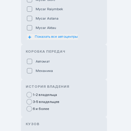
Mycar Raiymbek
Mycar Astana
Mycar Aktau
Показать все автоцентры
Mycar Uralsk
Haval & Tank Kyzylorda
КОРОБКА ПЕРЕДАЧ
Haval & Tank Pavlodar
Автомат
Bavaria Almaty
Механика
Mycar Shymkent
Bavaria Astana
ИСТОРИЯ ВЛАДЕНИЯ
GWM Nurly Zhol
1-2 владельца
3-5 владельцев
Chery Astana
6 и более
Changan Auto Nurly Zhol
Haval Atyrau
КУЗОВ
Hyundai Auto Almaty