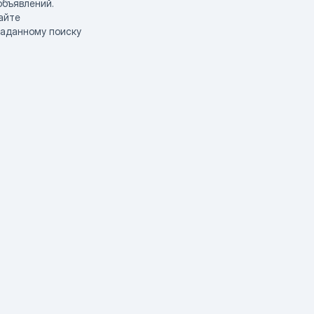
объявлений.
айте
заданному поиску