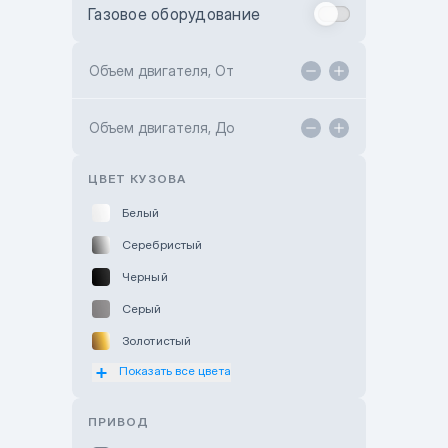
Газовое оборудование
Toyota Astana
Toyota Kokshetau
Объем двигателя, От
TANK Motors Karaganda
Объем двигателя, До
Hyundai ShymCity
Toyota Shygys
ЦВЕТ КУЗОВА
Белый
Серебристый
Черный
Серый
Золотистый
Показать все цвета
Оранжевый
Розовый
ПРИВОД
Красный