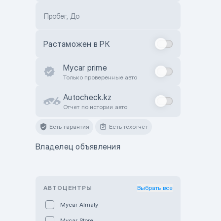
Пробег, До
Растаможен в РК
Mycar prime
Только проверенные авто
Autocheck.kz
Отчет по истории авто
Есть гарантия
Есть техотчёт
Владелец объявления
АВТОЦЕНТРЫ
Выбрать все
Mycar Almaty
Mycar Store