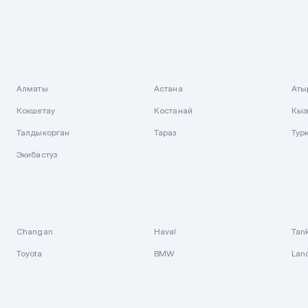
Алматы
Астана
Аты
Кокшетау
Костанай
Кыз
Талдыкорган
Тараз
Тур
Экибастуз
Changan
Haval
Tan
Toyota
BMW
Lan