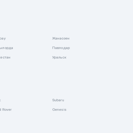
рау
Жанаозен
ылорда
Павлодар
кестан
Уральск
k
Subaru
d Rover
Genesis