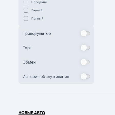
Передний
Пурпурный
Задний
Коричневый
Полный
Голубой
Синий
Праворульные
Фиолетовый
Зеленый
Торг
Желтый
Обмен
Бежевый
Бордовый
История обслуживания
Комбинированный
Бронзовый
Темно-синий
Серый металлик
НОВЫЕ АВТО
Сиреневый металлик