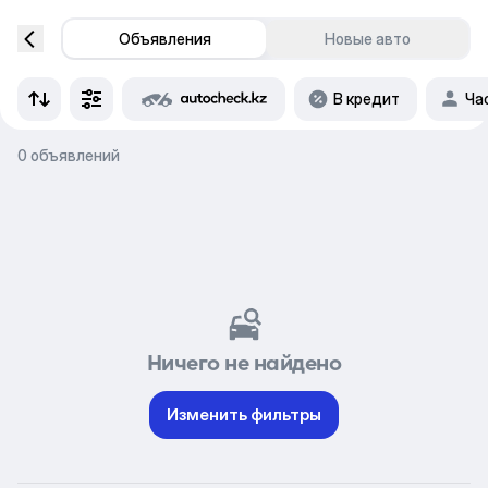
Объявления
Новые авто
В кредит
Ча
0 объявлений
Ничего не найдено
Изменить фильтры