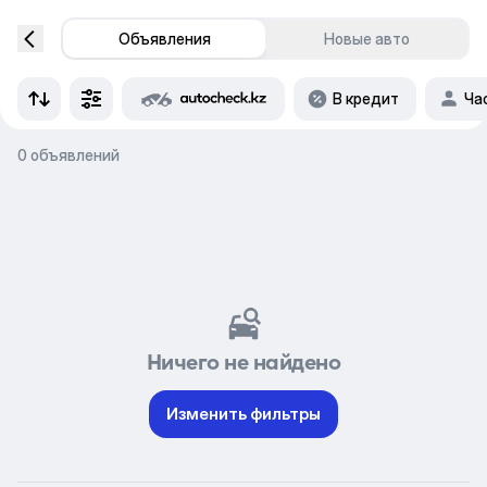
Объявления
Новые авто
В кредит
Ча
0 объявлений
Ничего не найдено
Изменить фильтры