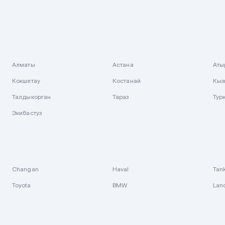
Алматы
Астана
Аты
Кокшетау
Костанай
Кыз
Талдыкорган
Тараз
Тур
Экибастуз
Changan
Haval
Tan
Toyota
BMW
Lan