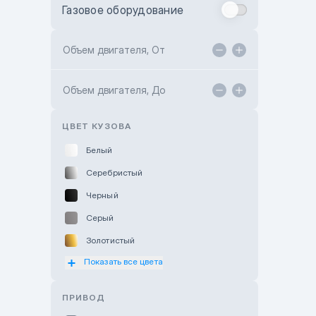
Газовое оборудование
Toyota Astana
Toyota Kokshetau
Объем двигателя, От
TANK Motors Karaganda
Объем двигателя, До
Hyundai ShymCity
Toyota Shygys
ЦВЕТ КУЗОВА
Белый
Серебристый
Черный
Серый
Золотистый
Показать все цвета
Оранжевый
Розовый
ПРИВОД
Красный