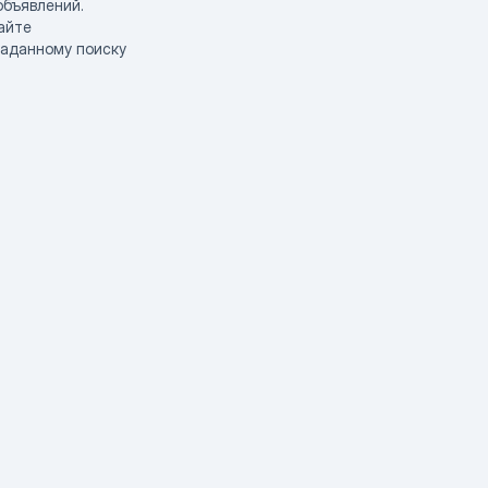
объявлений.
айте
заданному поиску