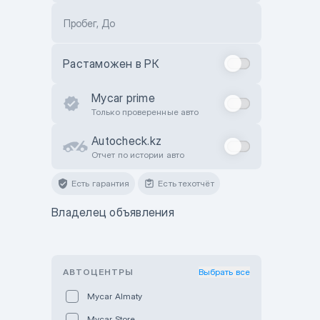
Пробег, До
Растаможен в РК
Mycar prime
Только проверенные авто
Autocheck.kz
Отчет по истории авто
Есть гарантия
Есть техотчёт
Владелец объявления
АВТОЦЕНТРЫ
Выбрать все
Mycar Almaty
Mycar Store