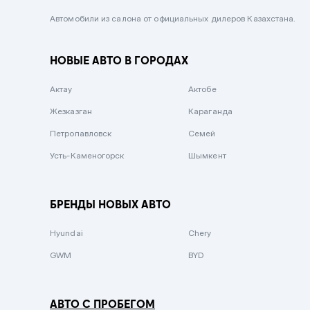
Черный металлик
Автомобили из салона от официальных дилеров Казахстана.
Стальной
НОВЫЕ АВТО В ГОРОДАХ
Вишневый
Серебристый металлик
Актау
Актобе
Темно-коричневый
Жезказган
Караганда
Бело-Дымчатый
Петропавловск
Семей
Светло-зелёный металлик
Усть-Каменогорск
Шымкент
Бирюзовый
Темно-синий металлик
БРЕНДЫ НОВЫХ АВТО
Зеленый металлик
Hyundai
Chery
Комбинированный
GWM
BYD
АВТО С ПРОБЕГОМ