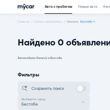
Авто с пробегом
Новые авто
Кач
Главная
Купить автомобиль
Genesis
Бестобе
Найдено 0 объявлен
Автомобили Genesis в Бестобе
Фильтры
Сохранить поиск
Выберите город
Бестобе