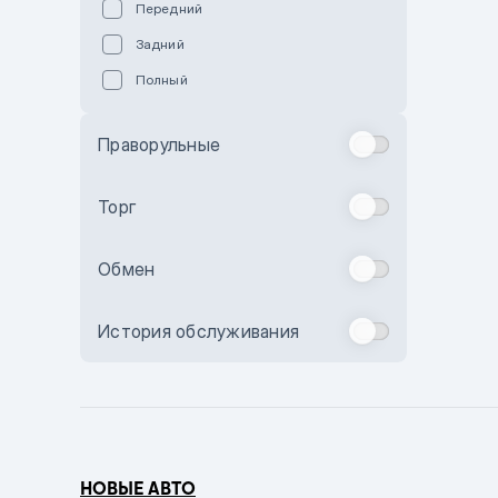
Передний
Пурпурный
Задний
Коричневый
Полный
Голубой
Синий
Праворульные
Фиолетовый
Зеленый
Торг
Желтый
Обмен
Бежевый
Бордовый
История обслуживания
Комбинированный
Бронзовый
Темно-синий
Серый металлик
НОВЫЕ АВТО
Сиреневый металлик