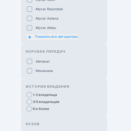
Mycar Raiymbek
Mycar Astana
Mycar Aktau
Показать все автоцентры
Mycar Uralsk
Haval & Tank Kyzylorda
КОРОБКА ПЕРЕДАЧ
Haval & Tank Pavlodar
Автомат
Bavaria Almaty
Механика
Mycar Shymkent
Bavaria Astana
ИСТОРИЯ ВЛАДЕНИЯ
GWM Nurly Zhol
1-2 владельца
3-5 владельцев
Chery Astana
6 и более
Changan Auto Nurly Zhol
Haval Atyrau
КУЗОВ
Hyundai Auto Almaty