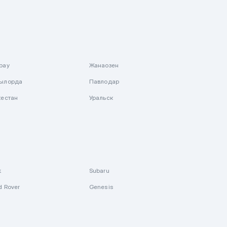
рау
Жанаозен
ылорда
Павлодар
кестан
Уральск
k
Subaru
d Rover
Genesis