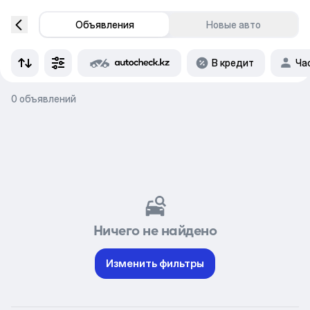
Объявления
Новые авто
В кредит
Ча
0 объявлений
Ничего не найдено
Изменить фильтры