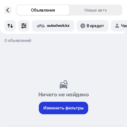
Объявления
Новые авто
В кредит
Ча
0 объявлений
Ничего не найдено
Изменить фильтры