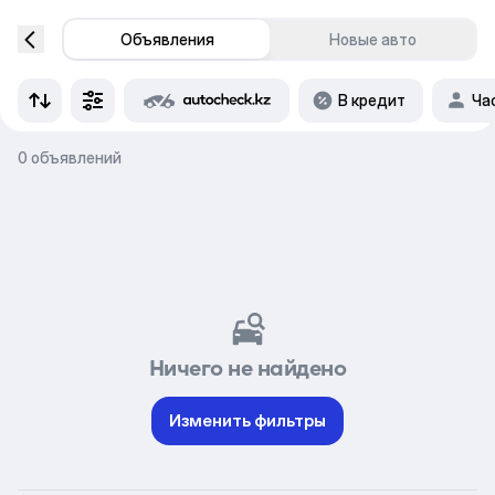
Объявления
Новые авто
В кредит
Ча
0 объявлений
Ничего не найдено
Изменить фильтры