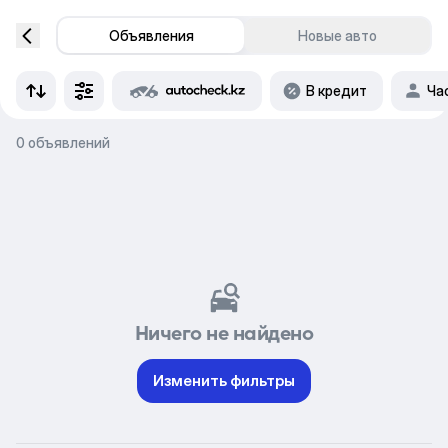
Объявления
Новые авто
В кредит
Ча
0 объявлений
Ничего не найдено
Изменить фильтры