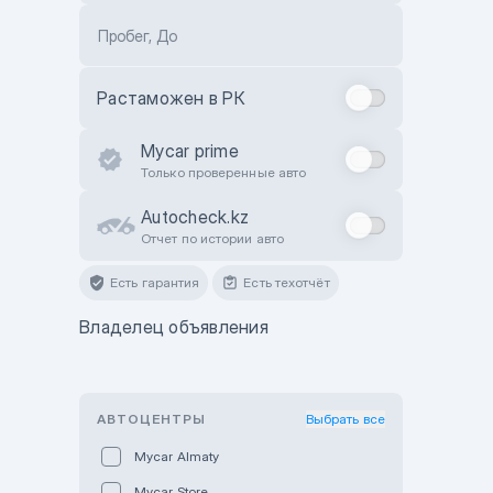
Пробег, До
Растаможен в РК
Mycar prime
Только проверенные авто
Autocheck.kz
Отчет по истории авто
Есть гарантия
Есть техотчёт
Владелец объявления
АВТОЦЕНТРЫ
Выбрать все
Mycar Almaty
Mycar Store