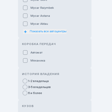
Mycar Raiymbek
Mycar Astana
Mycar Aktau
Показать все автоцентры
Mycar Uralsk
Haval & Tank Kyzylorda
КОРОБКА ПЕРЕДАЧ
Haval & Tank Pavlodar
Автомат
Bavaria Almaty
Механика
Mycar Shymkent
Bavaria Astana
ИСТОРИЯ ВЛАДЕНИЯ
GWM Nurly Zhol
1-2 владельца
3-5 владельцев
Chery Astana
6 и более
Changan Auto Nurly Zhol
Haval Atyrau
КУЗОВ
Hyundai Auto Almaty