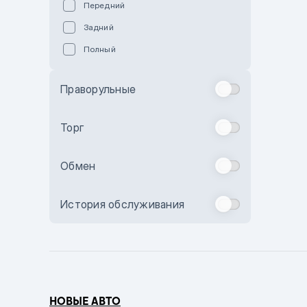
Передний
Пурпурный
Задний
Коричневый
Полный
Голубой
Синий
Праворульные
Фиолетовый
Зеленый
Торг
Желтый
Обмен
Бежевый
Бордовый
История обслуживания
Комбинированный
Бронзовый
Темно-синий
Серый металлик
НОВЫЕ АВТО
Сиреневый металлик