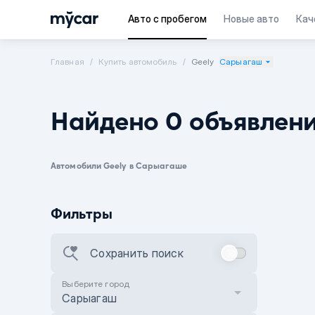
Авто с пробегом
Новые авто
Кач
Главная
Купить автомобиль
Geely
Сарыагаш
Найдено 0 объявлен
Автомобили Geely в Сарыагаше
Фильтры
Сохранить поиск
Выберите город
Сарыагаш