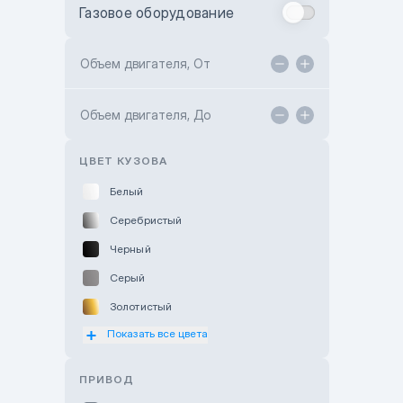
Газовое оборудование
Toyota Astana
Toyota Kokshetau
Объем двигателя, От
TANK Motors Karaganda
Объем двигателя, До
Hyundai ShymCity
Toyota Shygys
ЦВЕТ КУЗОВА
Белый
Серебристый
Черный
Серый
Золотистый
Показать все цвета
Оранжевый
Розовый
ПРИВОД
Красный