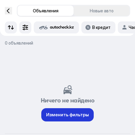
Объявления
Новые авто
В кредит
Ча
0 объявлений
Ничего не найдено
Изменить фильтры