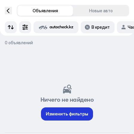
Объявления
Новые авто
В кредит
Ча
0 объявлений
Ничего не найдено
Изменить фильтры