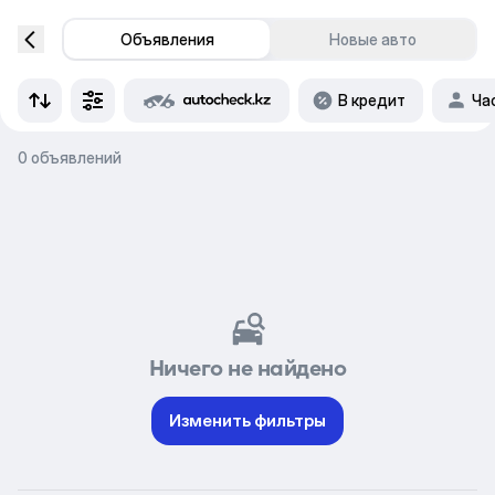
Объявления
Новые авто
В кредит
Ча
0 объявлений
Ничего не найдено
Изменить фильтры