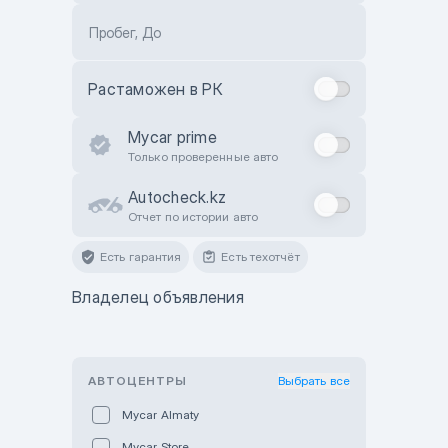
Пробег, До
Растаможен в РК
Mycar prime
Только проверенные авто
Autocheck.kz
Отчет по истории авто
Есть гарантия
Есть техотчёт
Владелец объявления
АВТОЦЕНТРЫ
Выбрать все
Mycar Almaty
Mycar Store