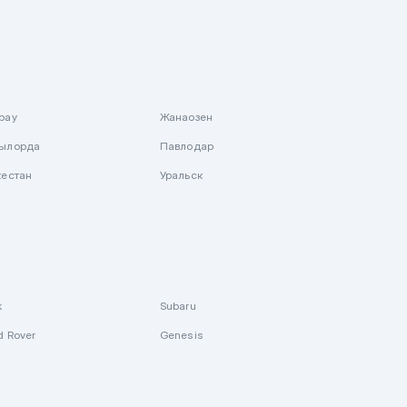
рау
Жанаозен
ылорда
Павлодар
кестан
Уральск
k
Subaru
d Rover
Genesis