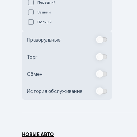
Передний
Пурпурный
Задний
Коричневый
Полный
Голубой
Синий
Праворульные
Фиолетовый
Зеленый
Торг
Желтый
Обмен
Бежевый
Бордовый
История обслуживания
Комбинированный
Бронзовый
Темно-синий
Серый металлик
НОВЫЕ АВТО
Сиреневый металлик