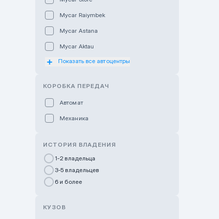
Mycar Raiymbek
Mycar Astana
Mycar Aktau
Показать все автоцентры
Mycar Uralsk
Haval & Tank Kyzylorda
КОРОБКА ПЕРЕДАЧ
Haval & Tank Pavlodar
Автомат
Bavaria Almaty
Механика
Mycar Shymkent
Bavaria Astana
ИСТОРИЯ ВЛАДЕНИЯ
GWM Nurly Zhol
1-2 владельца
3-5 владельцев
Chery Astana
6 и более
Changan Auto Nurly Zhol
Haval Atyrau
КУЗОВ
Hyundai Auto Almaty