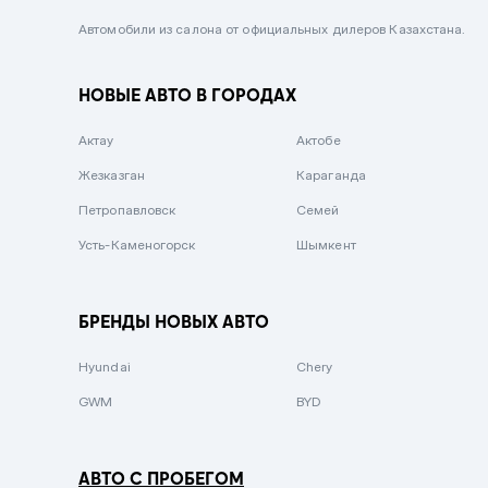
Черный металлик
Автомобили из салона от официальных дилеров Казахстана.
Стальной
НОВЫЕ АВТО В ГОРОДАХ
Вишневый
Серебристый металлик
Актау
Актобе
Темно-коричневый
Жезказган
Караганда
Бело-Дымчатый
Петропавловск
Семей
Светло-зелёный металлик
Усть-Каменогорск
Шымкент
Бирюзовый
Темно-синий металлик
БРЕНДЫ НОВЫХ АВТО
Зеленый металлик
Hyundai
Chery
Комбинированный
GWM
BYD
АВТО С ПРОБЕГОМ