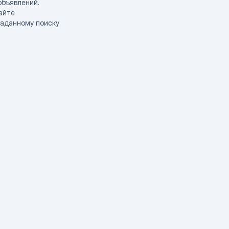
объявлений.
айте
заданному поиску