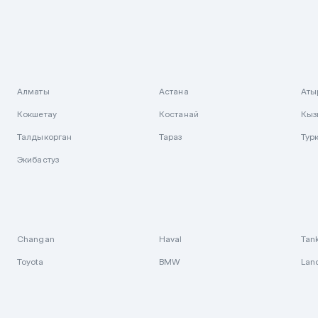
Алматы
Астана
Аты
Кокшетау
Костанай
Кыз
Талдыкорган
Тараз
Тур
Экибастуз
Changan
Haval
Tan
Toyota
BMW
Lan