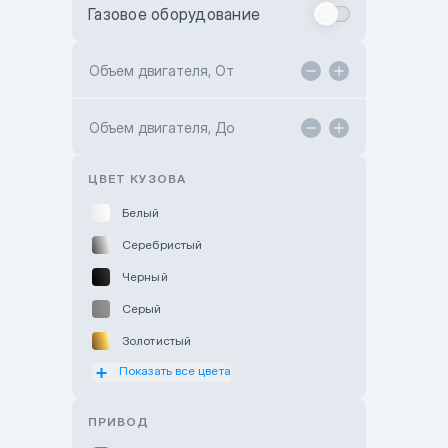
Газовое оборудование
Toyota Astana
Toyota Kokshetau
Объем двигателя, От
TANK Motors Karaganda
Объем двигателя, До
Hyundai ShymCity
Toyota Shygys
ЦВЕТ КУЗОВА
Белый
Серебристый
Черный
Серый
Золотистый
Показать все цвета
Оранжевый
Розовый
ПРИВОД
Красный