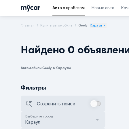
Авто с пробегом
Новые авто
Кач
Главная
Купить автомобиль
Geely
Караул
Найдено 0 объявлен
Автомобили Geely в Карауле
Фильтры
Сохранить поиск
Выберите город
Караул