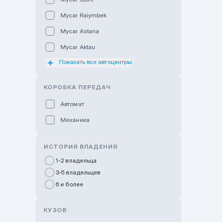
Mycar Raiymbek
Mycar Astana
Mycar Aktau
Показать все автоцентры
Mycar Uralsk
Haval & Tank Kyzylorda
КОРОБКА ПЕРЕДАЧ
Haval & Tank Pavlodar
Автомат
Bavaria Almaty
Механика
Mycar Shymkent
Bavaria Astana
ИСТОРИЯ ВЛАДЕНИЯ
GWM Nurly Zhol
1-2 владельца
3-5 владельцев
Chery Astana
6 и более
Changan Auto Nurly Zhol
Haval Atyrau
КУЗОВ
Hyundai Auto Almaty