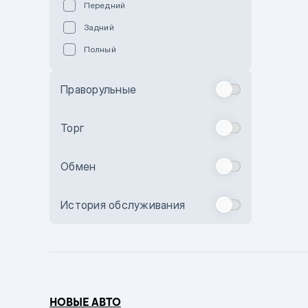
Передний
Пурпурный
Задний
Коричневый
Полный
Голубой
Синий
Праворульные
Фиолетовый
Зеленый
Торг
Желтый
Обмен
Бежевый
Бордовый
История обслуживания
Комбинированный
Бронзовый
Темно-синий
Серый металлик
НОВЫЕ АВТО
Сиреневый металлик