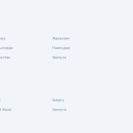
рау
Жанаозен
ылорда
Павлодар
кестан
Уральск
k
Subaru
d Rover
Genesis