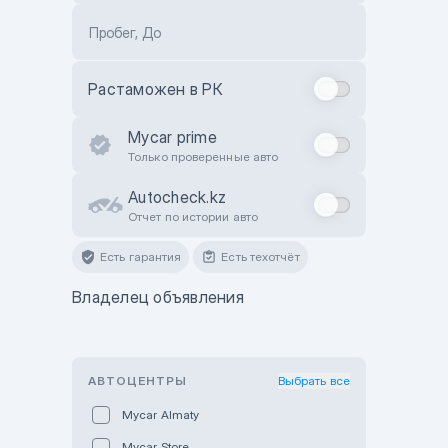
Пробег, До
Растаможен в РК
Mycar prime
Только проверенные авто
Autocheck.kz
Отчет по истории авто
Есть гарантия
Есть техотчёт
Владелец объявления
АВТОЦЕНТРЫ
Выбрать все
Mycar Almaty
Mycar Store