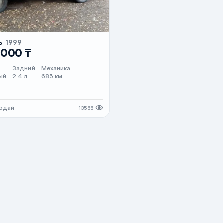
ль
1999
 000 ₸
Задний
Механика
ый
2.4 л
685 км
ордай
13566