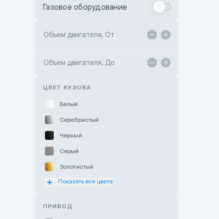
Газовое оборудование
Toyota Astana
Toyota Kokshetau
Объем двигателя, От
TANK Motors Karaganda
Объем двигателя, До
Hyundai ShymCity
Toyota Shygys
ЦВЕТ КУЗОВА
Белый
Серебристый
Черный
Серый
Золотистый
Показать все цвета
Оранжевый
Розовый
ПРИВОД
Красный