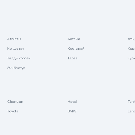
Алматы
Астана
Аты
Кокшетау
Костанай
Кыз
Талдыкорган
Тараз
Тур
Экибастуз
Changan
Haval
Tan
Toyota
BMW
Lan