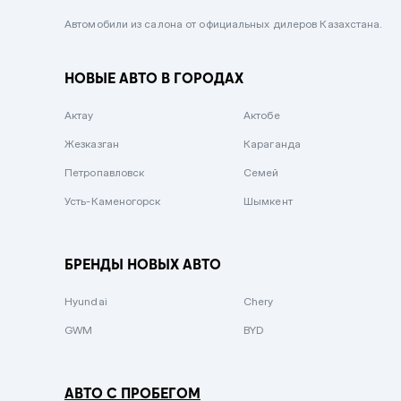
Черный металлик
Автомобили из салона от официальных дилеров Казахстана.
Стальной
НОВЫЕ АВТО В ГОРОДАХ
Вишневый
Серебристый металлик
Актау
Актобе
Темно-коричневый
Жезказган
Караганда
Бело-Дымчатый
Петропавловск
Семей
Светло-зелёный металлик
Усть-Каменогорск
Шымкент
Бирюзовый
Темно-синий металлик
БРЕНДЫ НОВЫХ АВТО
Зеленый металлик
Hyundai
Chery
Комбинированный
GWM
BYD
АВТО С ПРОБЕГОМ